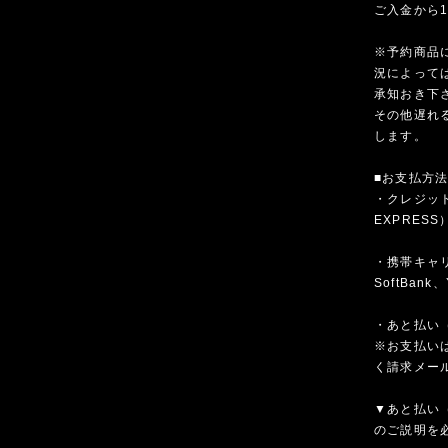
ご入金から
※予約商品
況によって
承知おき下
その他遅れ
します。
■お支払方
・クレジットカ
EXPRESS
・携帯キャリア
SoftBank、
・あと払い（
※お支払いは
く請求メー
▼あと払い（
のご説明を