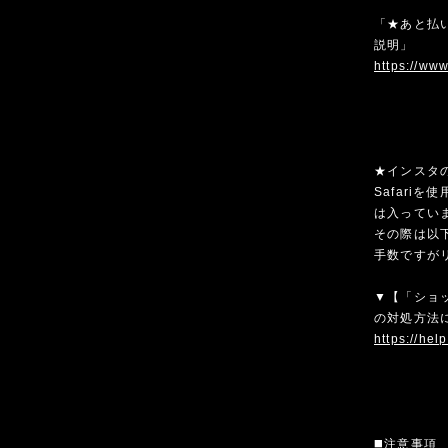
「★あと払い
説明」
https://ww
★インスタ
Safari
は入ってい
その際は以
手数ですが
▼【「ショ
の対処方法
https://hel
◼️注意事項