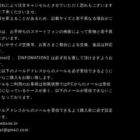
切れにより注文キャンセルとさせていただく恐れもございます
ご了承くださいませ。
場を変えることがあるため、記載サイズと若干異なる場合がご
味は、お手持ちのスマートフォンの画面によって実物と若干異
ございます。
違いやサイズ交換等、お客さまご都合による交換、返品は対応
す。
 about】、【INFOMATION】は必ず目を通して頂けますようお
す。
に以下のメールアドレスからのメールを必ず受信できるように
からご購入をお願い致します。
ールをご利用のお客様は初期状態ではPCからのメールは受信
定になっているケースが多く、以下のメールが受信できないこ
くなっております。
ールアドレスからのメールを受信できるよう購入前に必ず設定
ます。
ebase.in
cial@gmail.com