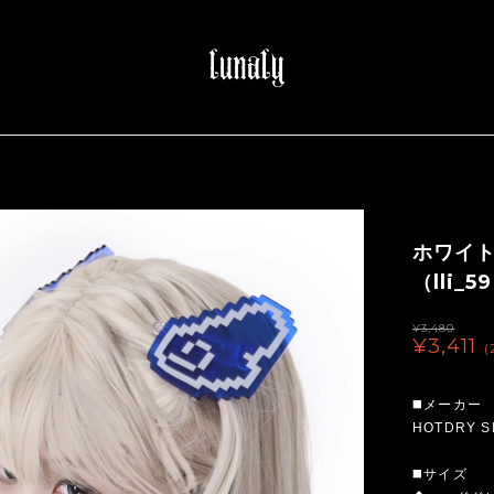
ホワイ
（lli_5
¥3,480
¥3,411
(
◼️メーカー
HOTDRY S
◼️サイズ