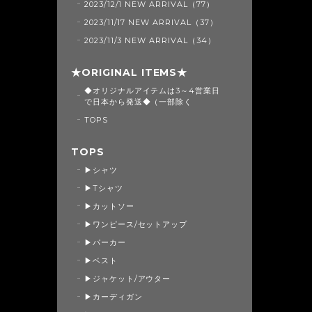
2023/12/1 NEW ARRIVAL（77）
2023/11/17 NEW ARRIVAL（37）
2023/11/3 NEW ARRIVAL（34）
★ORIGINAL ITEMS★
◆オリジナルアイテムは3～4営業日
で日本から発送◆（一部除く
TOPS
TOPS
▶シャツ
▶Tシャツ
▶カットソー
▶ワンピース/セットアップ
▶パーカー
▶ベスト
▶ジャケット/アウター
▶カーディガン