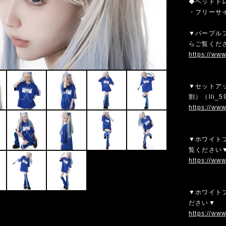
◆ヘッドド
・フリーサ
▼パープルブ
らご覧くだ
https://ww
▼セットア
割）（lli_5
https://ww
▼ホワイトブ
覧ください
https://ww
▼ホワイトブ
ださい▼
https://ww