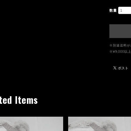
数量
※別途送料が
※¥9,00
ted Items