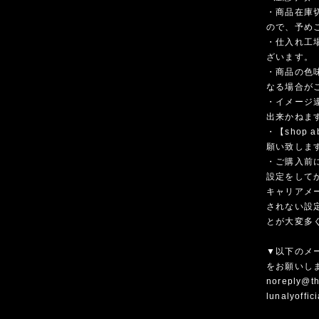
・商品在庫
ので、予め
・仕入れ工
ざいます。
・商品の色
なる場合が
・イメージ
出来かねま
・【shop
願い致しま
・ご購入前
設定をして
キャリアメ
されない設
とが大変多
▼以下のメ
をお願いし
noreply@th
lunalyoffi