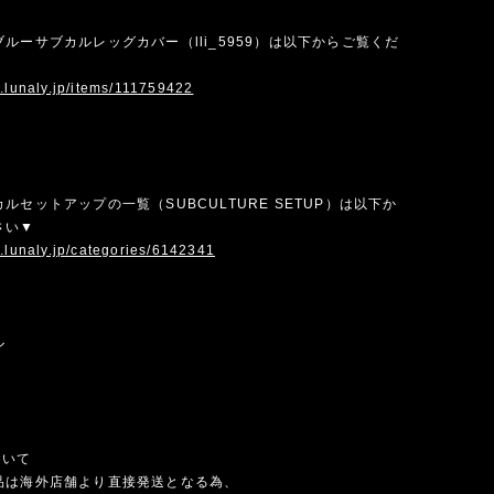
ルーサブカルレッグカバー（lli_5959）は以下からご覧くだ
w.lunaly.jp/items/111759422
ルセットアップの一覧（SUBCULTURE SETUP）は以下か
さい▼
.lunaly.jp/categories/6142341
ル
ついて
品は海外店舗より直接発送となる為、