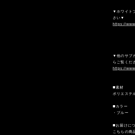
▼ホワイトブ
さい▼
https://ww
▼他のサブカ
らご覧くだ
https://www
◼️素材
ポリエステ
◼️カラー
・ブルー
◼️お届けに
こちらの商