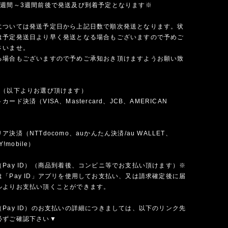
1週間～3週間前後で発送及び到着予定となります※
については発送予定日から上記日数で順次発送となります。状
は予定発送日より早く発送となる場合もございますので予めご
さいませ。
る場合もございますので予めご承知おき頂けますようお願い致
法（以下よりお選び頂けます）
ード決済（VISA、Mastercard、JCB、AMERICAN
）
決済（NTTdocomo、auかんたん決済/au WALLET、
Y!mobile）
Pay ID）（商品到着後、コンビニ等でお支払い頂けます）※
「Pay ID」アプリを使用してお支払い、又は請求確定後に届
ルよりお支払い頂くことができます。
Pay ID）のお支払いの詳細につきましては、以下のリンク先
必ずご確認下さい▼