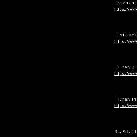
【shop ab
https://www
【INFOMA
https://www
【lunaly
https://www
【lunaly 
https://www
※よろしけ