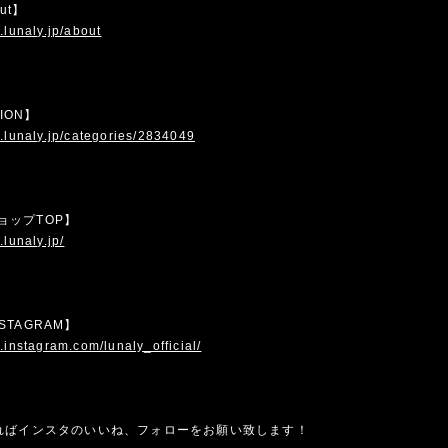
out】
.lunaly.jp/about
TION】
.lunaly.jp/categories/2834049
 ショップTOP】
.lunaly.jp/
INSTAGRAM】
.instagram.com/lunaly_official/
ればインスタのいいね、フォローをお願い致します！