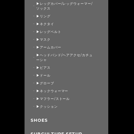
▶レッグカバー/レッグウォーマー/
ソックス
▶リング
▶ネクタイ
▶レッグベルト
▶マスク
▶アームカバー
▶ヘッドバンド/ヘアアクセ/カチュ
ーシャ
▶ピアス
▶ドール
▶グローブ
▶ネックウォーマー
▶マフラー/ストール
▶クッション
SHOES
SUBCULTURE SETUP