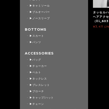
▶キャミソール
▶プルオーバー
タッセルハ
ヘアアクセ
▶ノースリーブ
（lli_60
¥3,411
(2
BOTTOMS
▶スカート
▶パンツ
ACCESSORIES
▶バッグ
▶チョーカー
▶ベルト
▶ネックレス
▶ブレスレット
▶ブローチ
▶キャップ/ハット
▶チェーン