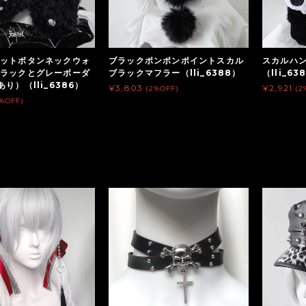
ットボタンネックウォ
ブラックポンポンポイントスカル
スカルハ
ラックとグレーボーダ
ブラックマフラー（lli_6388）
（lli_63
り）（lli_6386）
¥3,803
¥2,921
(2%OFF)
(2
2%OFF)