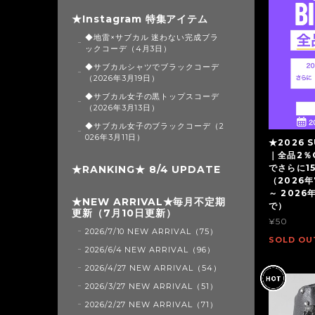
★Instagram 特集アイテム
◆地雷×サブカル 迷わない完成ブラ
ックコーデ（4月3日）
◆サブカルシャツでブラックコーデ
（2026年3月19日）
◆サブカル女子の黒トップスコーデ
（2026年3月13日）
◆サブカル女子のブラックコーデ（2
026年3月11日）
★2026 S
｜全品2％
でさらに1
★RANKING★ 8/4 UPDATE
（2026年
～ 2026
★NEW ARRIVAL★毎月不定期
で）
更新（7月10日更新）
¥50
2026/7/10 NEW ARRIVAL（75）
SOLD OU
2026/6/4 NEW ARRIVAL（96）
2026/4/27 NEW ARRIVAL（54）
2026/3/27 NEW ARRIVAL（51）
2026/2/27 NEW ARRIVAL（71）