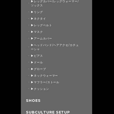
▶レッグカバー/レッグウォーマー/
ソックス
▶リング
▶ネクタイ
▶レッグベルト
▶マスク
▶アームカバー
▶ヘッドバンド/ヘアアクセ/カチュ
ーシャ
▶ピアス
▶ドール
▶グローブ
▶ネックウォーマー
▶マフラー/ストール
▶クッション
SHOES
SUBCULTURE SETUP