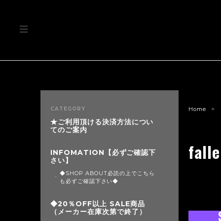
CATEGORY
Home
★ご利用頂ける決済方法につい
てのご案内
fal
INFOMATION【必ずご確認下
さい】
◆SHOP ABOUT必読の上でこちら
も必ずご確認下さい◆
◆20％OFF以上 SALE商品
（メーカー在庫次第で終了）