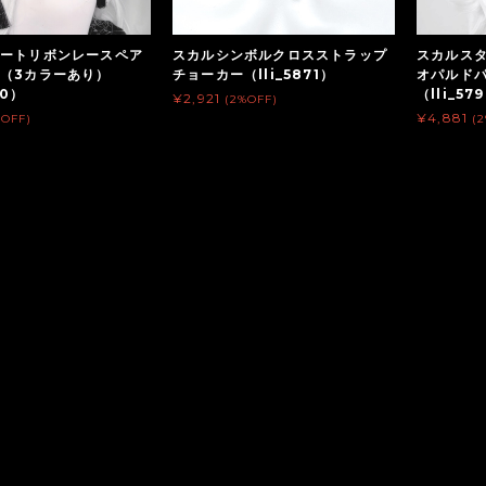
ートリボンレースペア
スカルシンボルクロスストラップ
スカルス
（3カラーあり）
チョーカー（lli_5871）
オパルド
30）
（lli_57
¥2,921
(2%OFF)
¥4,881
%OFF)
(