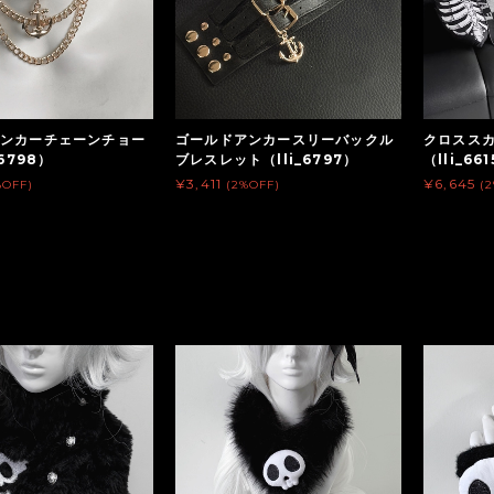
ンカーチェーンチョー
ゴールドアンカースリーバックル
クロススカ
_6798）
ブレスレット（lli_6797）
（lli_66
¥3,411
¥6,645
%OFF)
(2%OFF)
(