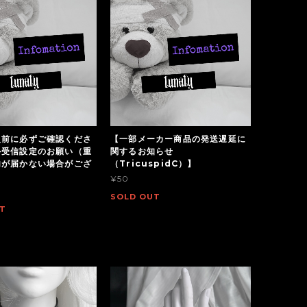
入前に必ずご確認くださ
【一部メーカー商品の発送遅延に
ル受信設定のお願い（重
関するお知らせ
内が届かない場合がござ
（TricuspidC）】
¥50
SOLD OUT
T