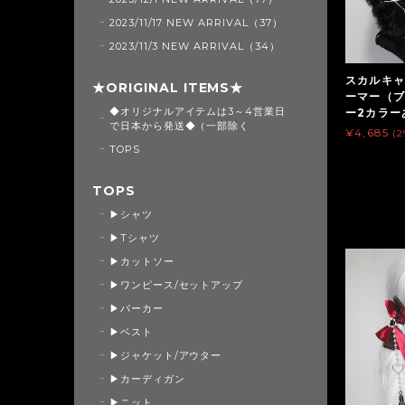
2023/11/17 NEW ARRIVAL（37）
2023/11/3 NEW ARRIVAL（34）
スカルキャ
★ORIGINAL ITEMS★
ーマー（ブ
◆オリジナルアイテムは3～4営業日
ー2カラーあ
で日本から発送◆（一部除く
¥4,685
(
TOPS
TOPS
▶シャツ
▶Tシャツ
▶カットソー
▶ワンピース/セットアップ
▶パーカー
▶ベスト
▶ジャケット/アウター
▶カーディガン
▶ニット