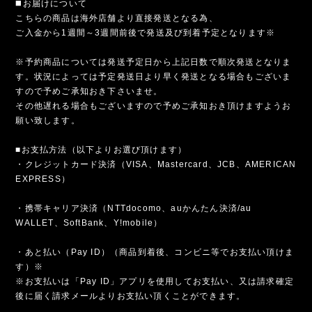
◼️お届けについて
こちらの商品は海外店舗より直接発送となる為、
ご入金から1週間～3週間前後で発送及び到着予定となります※
※予約商品については発送予定日から上記日数で順次発送となりま
す。状況によっては予定発送日より早く発送となる場合もございま
すので予めご承知おき下さいませ。
その他遅れる場合もございますので予めご承知おき頂けますようお
願い致します。
■お支払方法（以下よりお選び頂けます）
・クレジットカード決済（VISA、Mastercard、JCB、AMERICAN
EXPRESS）
・携帯キャリア決済（NTTdocomo、auかんたん決済/au
WALLET、SoftBank、Y!mobile）
・あと払い（Pay ID）（商品到着後、コンビニ等でお支払い頂けま
す）※
※お支払いは「Pay ID」アプリを使用してお支払い、又は請求確定
後に届く請求メールよりお支払い頂くことができます。