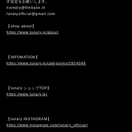
ず設定をお願いします。
noreply@thebase.in
lunalyofficial@gmail.com
【shop about】
https://www.lunaly.jp/about
【INFOMATION】
https://www.lunaly.jp/categories/2834049
【lunaly ショップTOP】
https://www.lunaly.jp/
【lunaly INSTAGRAM】
https://www.instagram.com/lunaly_official/