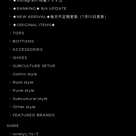
★Instagram 特集アイテム
★RANKING★ 8/4 UPDATE
★NEW ARRIVAL★毎月不定期更新（7月10日更新）
★ORIGINAL ITEMS★
TOPS
BOTTOMS
ACCESSORIES
SHOES
SUBCULTURE SETUP
Gothic style
Rock style
Punk style
Subcultural style
Other style
FEATURED BRANDS
GUIDE
lunalyについて