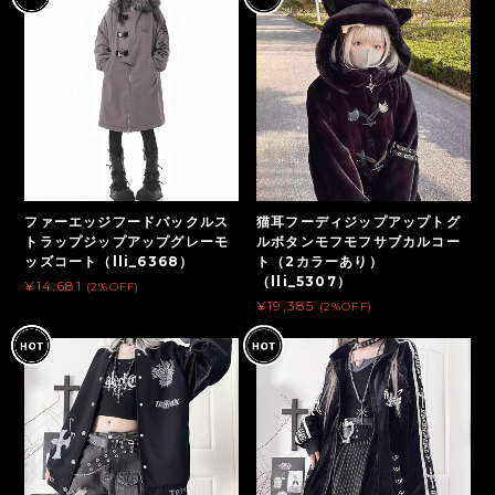
ファーエッジフードバックルス
猫耳フーディジップアップトグ
トラップジップアップグレーモ
ルボタンモフモフサブカルコー
ッズコート（lli_6368）
ト（2カラーあり）
（lli_5307）
¥14,681
(2%OFF)
¥19,385
(2%OFF)