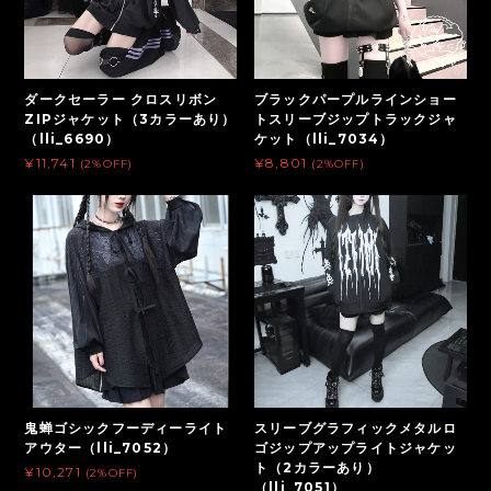
ダークセーラー クロスリボン
ブラックパープルラインショー
ZIPジャケット（3カラーあり）
トスリーブジップトラックジャ
（lli_6690）
ケット（lli_7034）
¥11,741
¥8,801
(2%OFF)
(2%OFF)
鬼蝉ゴシックフーディーライト
スリーブグラフィックメタルロ
アウター（lli_7052）
ゴジップアップライトジャケッ
ト（2カラーあり）
¥10,271
(2%OFF)
（lli_7051）