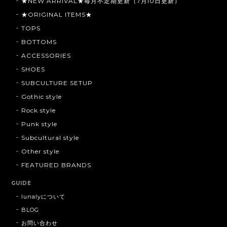
★NEW ARRIVAL★毎月不定期更新（7月10日更新）
★ORIGINAL ITEMS★
TOPS
BOTTOMS
ACCESSORIES
SHOES
SUBCULTURE SETUP
Gothic style
Rock style
Punk style
Subcultural style
Other style
FEATURED BRANDS
GUIDE
lunalyについて
BLOG
お問い合わせ