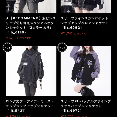
★【RECOMMEND】安ピンス
スリーブラインDカンポケット
リーブ切り替えスタジアムボタ
ジップアップベロアジャケット
ンジャケット（2カラーあり）
（lli_6082）
（lli_6198）
¥11,741
(2%OFF)
¥14,191
(2%OFF)
ロング丈フーディアーミースト
スリーブPUバックルデザインブ
ラップジップアップジャケット
ラックパープルジャケット
（lli_5421）
（lli_4972）
¥11,741
¥12,721
(2%OFF)
(2%OFF)