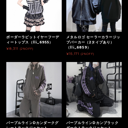
ボーダーラビットイヤーフーデ
メタルロゴ セーラーカラージッ
ィートップス（lli_6955）
プパーカー（2タイプあり）
（lli_6859）
¥8,311
(2%OFF)
¥15,171
(2%OFF)
パープルラインDカンダークグ
パープルラインDカンブラック
レートラックジャケット
ダークトラックジャケット