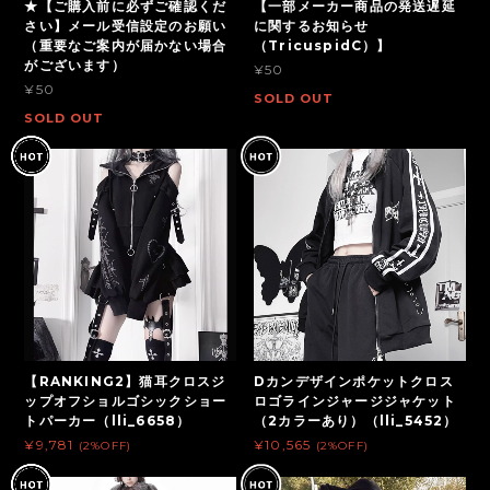
★【ご購入前に必ずご確認くだ
【一部メーカー商品の発送遅延
さい】メール受信設定のお願い
に関するお知らせ
（重要なご案内が届かない場合
（TricuspidC）】
がございます）
¥50
¥50
SOLD OUT
SOLD OUT
【RANKING2】猫耳クロスジ
Dカンデザインポケットクロス
ップオフショルゴシックショー
ロゴラインジャージジャケット
トパーカー（lli_6658）
（2カラーあり）（lli_5452）
¥9,781
¥10,565
(2%OFF)
(2%OFF)