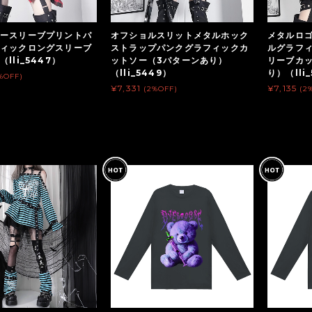
ースリーブプリントパ
オフショルスリットメタルホック
メタルロ
ィックロングスリーブ
ストラップパンクグラフィックカ
ルグラフ
lli_5447）
ットソー（3パターンあり）
リーブカ
（lli_5449）
り）（lli
%OFF)
¥7,331
¥7,135
(2%OFF)
(2