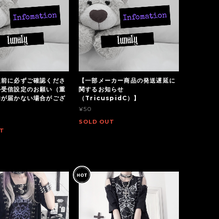
入前に必ずご確認くださ
【一部メーカー商品の発送遅延に
ル受信設定のお願い（重
関するお知らせ
内が届かない場合がござ
（TricuspidC）】
¥50
SOLD OUT
T