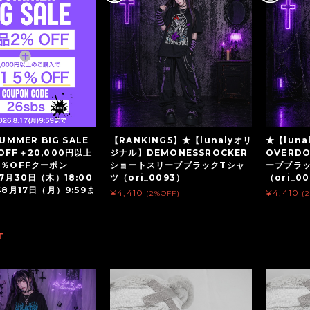
UMMER BIG SALE
【RANKING5】★【lunalyオリ
★【lun
OFF＋20,000円以上
ジナル】DEMONESSROCKER
OVERD
5％OFFクーポン
ショートスリーブブラックTシャ
ーブブラ
7月30日（木）18:00
ツ（ori_0093）
（ori_0
年8月17日（月）9:59ま
¥4,410
¥4,410
(2%OFF)
(
T