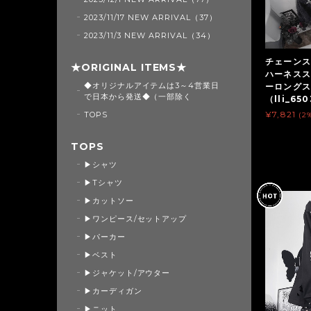
2023/11/17 NEW ARRIVAL（37）
2023/11/3 NEW ARRIVAL（34）
チェーンス
★ORIGINAL ITEMS★
ハーネスス
◆オリジナルアイテムは3～4営業日
ーロング
で日本から発送◆（一部除く
（lli_65
¥7,821
TOPS
(2
TOPS
▶シャツ
▶Tシャツ
▶カットソー
▶ワンピース/セットアップ
▶パーカー
▶ベスト
▶ジャケット/アウター
▶カーディガン
▶ニット