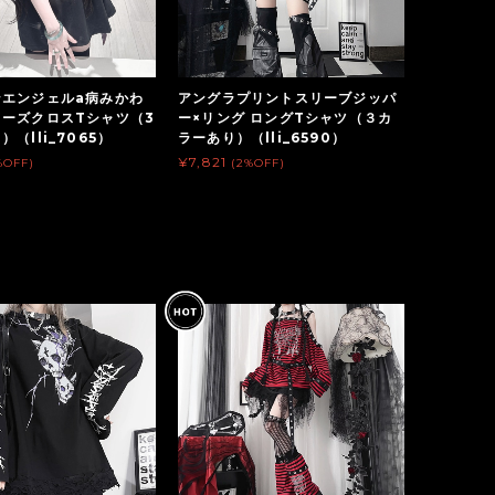
ンエンジェルa病みかわ
アングラプリントスリーブジッパ
ーズクロスTシャツ（3
ー×リング ロングTシャツ（３カ
（lli_7065）
ラーあり）（lli_6590）
¥7,821
%OFF)
(2%OFF)