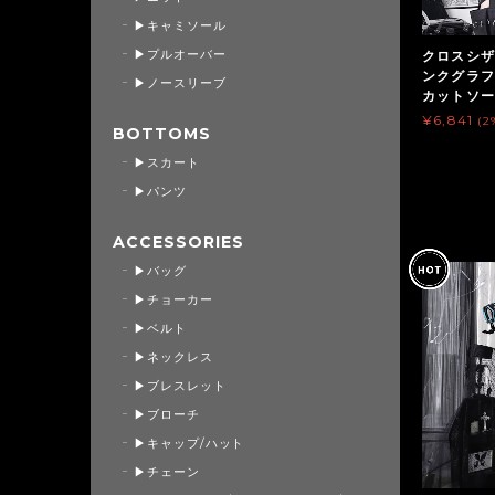
▶キャミソール
▶プルオーバー
クロスシザ
ンクグラフ
▶ノースリーブ
カットソー（
¥6,841
(2
BOTTOMS
▶スカート
▶パンツ
ACCESSORIES
▶バッグ
▶チョーカー
▶ベルト
▶ネックレス
▶ブレスレット
▶ブローチ
▶キャップ/ハット
▶チェーン