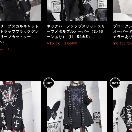
リーブスカルキャット
ネックハーフジップスリットスリ
ブローク
トラップブラックグレ
ーブメタルプルオーバー（2パタ
オーバード
スリーブカットソー
ーンあり）（lli_5483）
カラーあり）
03）
¥10,761
¥6,155
(2%OFF)
(2
%OFF)