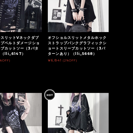
ースリットVネックダブ
オフショルスリットメタルホック
ップベルトダメージショ
ストラップパンクグラフィックシ
ーブカットソー（3パタ
ョートスリーブカットソー（3パ
lli_6147）
ターンあり）（lli_5668）
¥6,841
2%OFF)
(2%OFF)