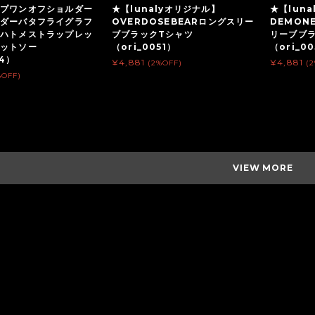
プワンオフショルダー
★【lunalyオリジナル】
★【lun
ダーバタフライグラフ
OVERDOSEBEARロングスリー
DEMON
ハトメストラップレッ
ブブラックTシャツ
リーブブ
カットソー
（ori_0051）
（ori_0
74）
¥4,881
¥4,881
(2%OFF)
(
%OFF)
VIEW MORE