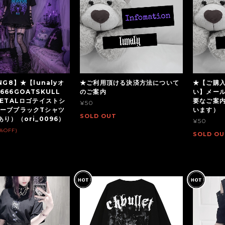
NG8】★【lunalyオ
★ご利用頂ける決済方法について
★【ご購
66GOATSKULL
のご案内
い】メー
METALロゴテイストシ
要なご案
¥50
ーブブラックTシャツ
います）
SOLD OUT
り）（ori_0096）
¥50
2%OFF)
SOLD OU