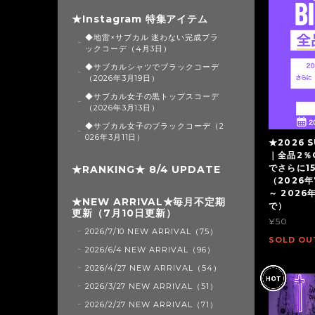
★Instagram 特集アイテム
◆地雷×サブカル 迷わない完成ブラ
ックコーデ（4月3日）
◆サブカルシャツでブラックコーデ
（2026年3月19日）
◆サブカル女子の黒トップスコーデ
（2026年3月13日）
◆サブカル女子のブラックコーデ（2
026年3月11日）
★2026 S
｜全品2％
でさらに1
★RANKING★ 8/4 UPDATE
（2026年
～ 2026
★NEW ARRIVAL★毎月不定期
で）
更新（7月10日更新）
¥50
2026/7/10 NEW ARRIVAL（75）
SOLD OU
2026/6/4 NEW ARRIVAL（96）
2026/4/27 NEW ARRIVAL（54）
2026/3/27 NEW ARRIVAL（51）
2026/2/27 NEW ARRIVAL（71）