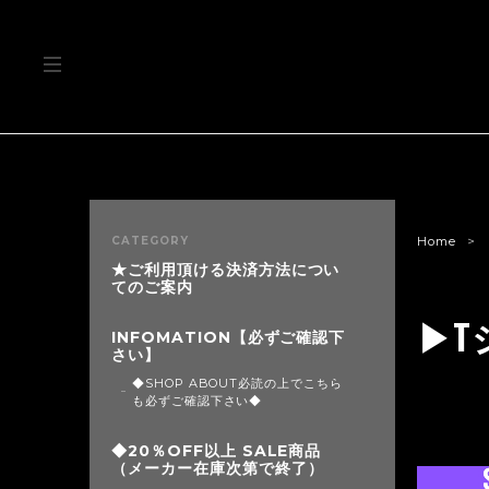
CATEGORY
Home
★ご利用頂ける決済方法につい
てのご案内
▶T
INFOMATION【必ずご確認下
さい】
◆SHOP ABOUT必読の上でこちら
も必ずご確認下さい◆
◆20％OFF以上 SALE商品
（メーカー在庫次第で終了）