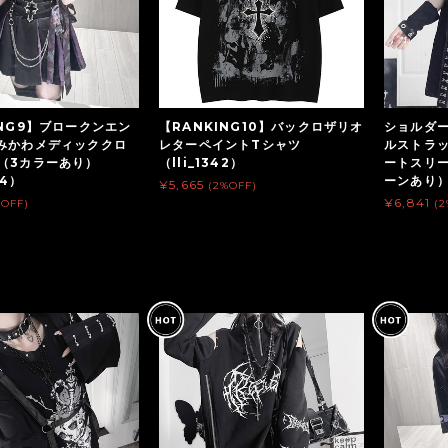
ING9】ブロークンエン
【RANKING10】バックロザリオ
ショルダ
みかわメディッククロ
レターペイントTシャツ
ルストラ
（3カラーあり）
（lli_1342）
ートスリ
64）
ーンあり）（
¥5,665
(2%OFF)
¥6,841
%OFF)
(