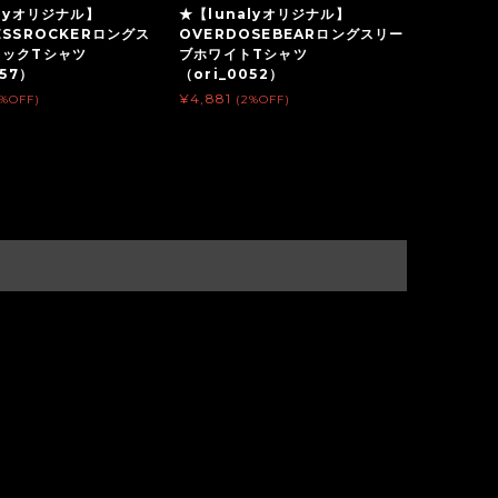
alyオリジナル】
★【lunalyオリジナル】
ESSROCKERロングス
OVERDOSEBEARロングスリー
ラックTシャツ
ブホワイトTシャツ
057）
（ori_0052）
¥4,881
2%OFF)
(2%OFF)