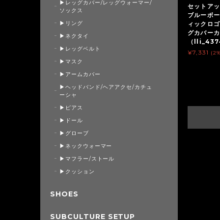
▶レッグカバー/レッグウォーマー/
セットアッ
ソックス
ブルーボー
▶リング
ィックロゴ
グカバー
▶ネクタイ
（lli_43
▶レッグベルト
¥7,331
(2
▶マスク
▶アームカバー
▶ヘッドバンド/ヘアアクセ/カチュ
ーシャ
▶ピアス
▶ドール
▶グローブ
▶ネックウォーマー
▶マフラー/ストール
▶クッション
SHOES
SUBCULTURE SETUP