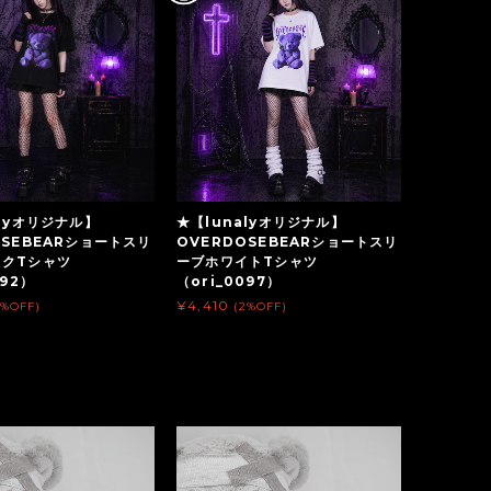
alyオリジナル】
★【lunalyオリジナル】
OSEBEARショートスリ
OVERDOSEBEARショートスリ
ックTシャツ
ーブホワイトTシャツ
092）
（ori_0097）
¥4,410
2%OFF)
(2%OFF)