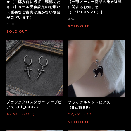
★【ご購入前に必ずご確認くだ
【一部メーカー商品の発送遅延
さい】メール受信設定のお願い
に関するお知らせ
（重要なご案内が届かない場合
（TricuspidC）】
がございます）
¥50
¥50
SOLD OUT
SOLD OUT
ブラッククロスダガー フープピ
ブラックキャットピアス
アス（lli_6882）
（lli_1999）
¥7,331
¥2,235
(2%OFF)
(2%OFF)
SOLD OUT