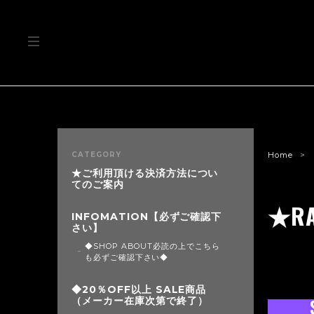
CATEGORY
Home
★ご利用頂ける決済方法につい
てのご案内
★RA
INFOMATION【必ずご確認下
さい】
◆SHOP ABOUT必読の上でこちら
も必ずご確認下さい◆
◆20％OFF以上 SALE商品
（メーカー在庫次第で終了）