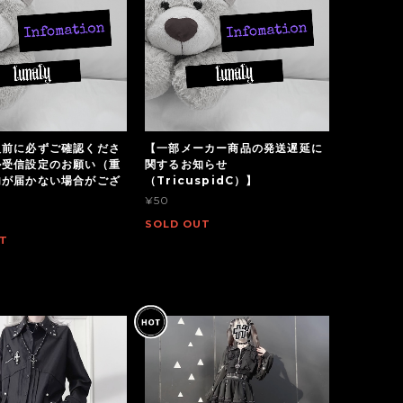
入前に必ずご確認くださ
【一部メーカー商品の発送遅延に
ル受信設定のお願い（重
関するお知らせ
内が届かない場合がござ
（TricuspidC）】
¥50
SOLD OUT
T