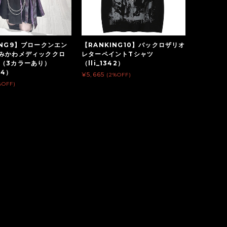
ING9】ブロークンエン
【RANKING10】バックロザリオ
病みかわメディッククロ
レターペイントTシャツ
（3カラーあり）
（lli_1342）
64）
¥5,665
(2%OFF)
%OFF)