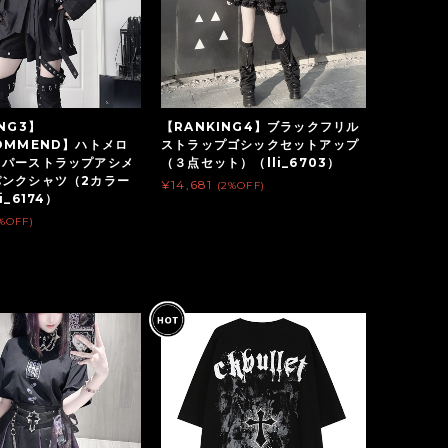
NG3】
【RANKING4】ブラックフリル
OMMEND】ハトメロ
ストラップゴシックセットアップ
ッパーストラップアシメ
（３点セット）（lli_6703）
パンクシャツ（2カラー
¥14,681
(2%OFF)
i_6174）
%OFF)