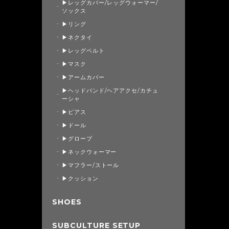
▶レッグカバー/レッグウォーマー/
ソックス
▶リング
▶ネクタイ
▶レッグベルト
▶マスク
▶アームカバー
▶ヘッドバンド/ヘアアクセ/カチュ
ーシャ
▶ピアス
▶ドール
▶グローブ
▶ネックウォーマー
▶マフラー/ストール
▶クッション
SHOES
SUBCULTURE SETUP