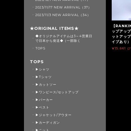
2023/11/17 NEW ARRIVAL（37）
2023/11/3 NEW ARRIVAL（34）
【RANK
★ORIGINAL ITEMS★
ップアップ
◆オリジナルアイテムは3～4営業日
ットアップ
で日本から発送◆（一部除く
イプあり）（
¥15,661
TOPS
(
TOPS
▶シャツ
▶Tシャツ
▶カットソー
▶ワンピース/セットアップ
▶パーカー
▶ベスト
▶ジャケット/アウター
▶カーディガン
▶ニット