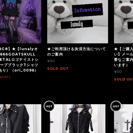
NG8】★【lunalyオ
★ご利用頂ける決済方法について
★【ご購
66GOATSKULL
のご案内
い】メー
METALロゴテイストシ
要なご案
¥50
ーブブラックTシャツ
います）
SOLD OUT
り）（ori_0096）
¥50
2%OFF)
SOLD OU