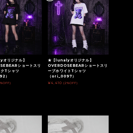
alyオリジナル】
★【lunalyオリジナル】
OSEBEARショートスリ
OVERDOSEBEARショートスリ
ックTシャツ
ーブホワイトTシャツ
092）
（ori_0097）
¥4,410
2%OFF)
(2%OFF)