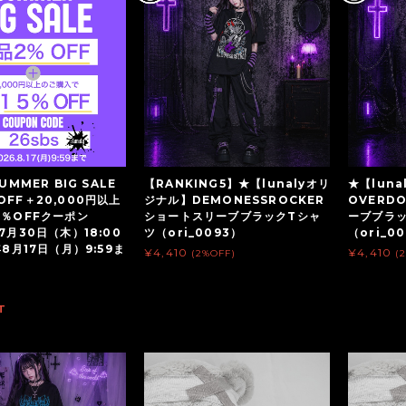
UMMER BIG SALE
【RANKING5】★【lunalyオリ
★【lun
OFF＋20,000円以上
ジナル】DEMONESSROCKER
OVERD
5％OFFクーポン
ショートスリーブブラックTシャ
ーブブラ
7月30日（木）18:00
ツ（ori_0093）
（ori_0
年8月17日（月）9:59ま
¥4,410
¥4,410
(2%OFF)
(
T