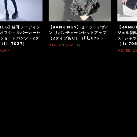
ING6】猫耳フーディジ
【RANKING7】セーラーデザイ
【RANK
オフショルパーカーセ
ン リボンチェーンセットアップ
ジェルβ
ショートパンツ（2タ
（2タイプあり）（lli_6761）
スTシャツ
lli_7027）
（lli_70
¥14,681
(2%OFF)
¥6,155
2%OFF)
(2