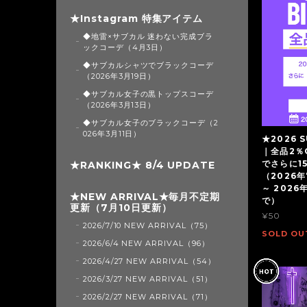
★Instagram 特集アイテム
◆地雷×サブカル 迷わない完成ブラ
ックコーデ（4月3日）
◆サブカルシャツでブラックコーデ
（2026年3月19日）
◆サブカル女子の黒トップスコーデ
（2026年3月13日）
◆サブカル女子のブラックコーデ（2
026年3月11日）
★2026 S
｜全品2％
でさらに1
★RANKING★ 8/4 UPDATE
（2026年
～ 2026
★NEW ARRIVAL★毎月不定期
で）
更新（7月10日更新）
¥50
2026/7/10 NEW ARRIVAL（75）
SOLD OU
2026/6/4 NEW ARRIVAL（96）
2026/4/27 NEW ARRIVAL（54）
2026/3/27 NEW ARRIVAL（51）
2026/2/27 NEW ARRIVAL（71）