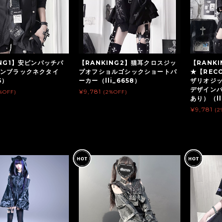
ING1】安ピンパッチパ
【RANKING2】猫耳クロスジッ
【RANKI
インブラックネクタイ
プオフショルゴシックショートパ
★【REC
5）
ーカー（lli_6658）
ザリオジ
デザイン
¥9,781
%OFF)
(2%OFF)
あり）（ll
¥9,781
(2