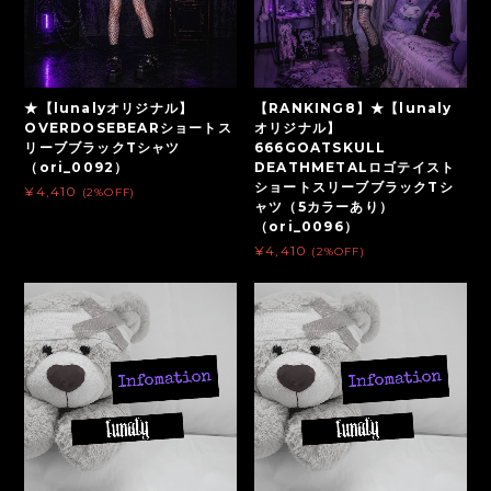
★【lunalyオリジナル】
【RANKING8】★【lunaly
OVERDOSEBEARショートス
オリジナル】
リーブブラックTシャツ
666GOATSKULL
（ori_0092）
DEATHMETALロゴテイスト
ショートスリーブブラックTシ
¥4,410
(2%OFF)
ャツ（5カラーあり）
（ori_0096）
¥4,410
(2%OFF)