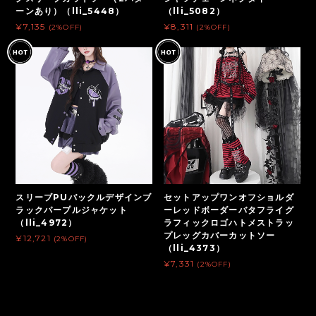
ーンあり）（lli_5448）
（lli_5082）
¥7,135
¥8,311
(2%OFF)
(2%OFF)
スリーブPUバックルデザインブ
セットアップワンオフショルダ
ラックパープルジャケット
ーレッドボーダーバタフライグ
（lli_4972）
ラフィックロゴハトメストラッ
プレッグカバーカットソー
¥12,721
(2%OFF)
（lli_4373）
¥7,331
(2%OFF)