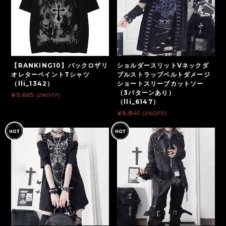
【RANKING10】バックロザリ
ショルダースリットVネックダ
オレターペイントTシャツ
ブルストラップベルトダメージ
（lli_1342）
ショートスリーブカットソー
（3パターンあり）
¥5,665
(2%OFF)
（lli_6147）
¥6,841
(2%OFF)