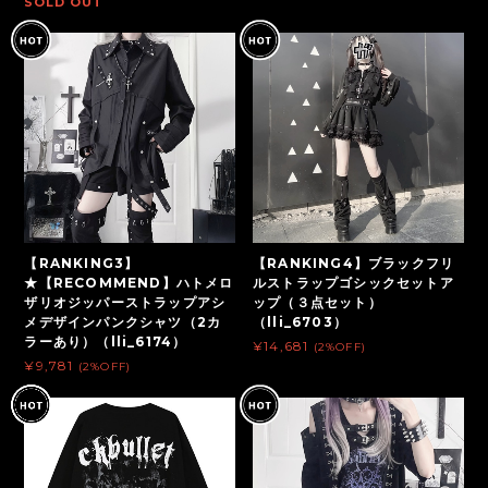
SOLD OUT
【RANKING3】
【RANKING4】ブラックフリ
★【RECOMMEND】ハトメロ
ルストラップゴシックセットア
ザリオジッパーストラップアシ
ップ（３点セット）
メデザインパンクシャツ（2カ
（lli_6703）
ラーあり）（lli_6174）
¥14,681
(2%OFF)
¥9,781
(2%OFF)