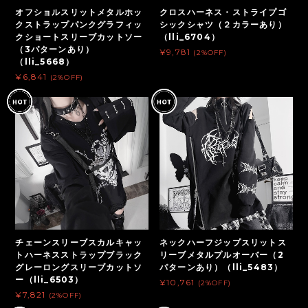
オフショルスリットメタルホッ
クロスハーネス・ストライプゴ
クストラップパンクグラフィッ
シックシャツ（２カラーあり）
クショートスリーブカットソー
（lli_6704）
（3パターンあり）
¥9,781
(2%OFF)
（lli_5668）
¥6,841
(2%OFF)
チェーンスリーブスカルキャッ
ネックハーフジップスリットス
トハーネスストラップブラック
リーブメタルプルオーバー（2
グレーロングスリーブカットソ
パターンあり）（lli_5483）
ー（lli_6503）
¥10,761
(2%OFF)
¥7,821
(2%OFF)