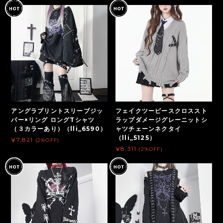
アングラプリントスリーブジッ
フェイクツーピースクロススト
パー×リング ロングTシャツ
ラップダメージグレーニットシ
（３カラーあり）（lli_6590）
ャツチェーンネクタイ
（lli_5125）
¥7,821
(2%OFF)
¥8,311
(2%OFF)