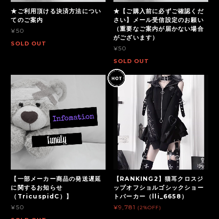
★ご利用頂ける決済方法につい
★【ご購入前に必ずご確認くだ
てのご案内
さい】メール受信設定のお願い
（重要なご案内が届かない場合
¥50
がございます）
SOLD OUT
¥50
SOLD OUT
【一部メーカー商品の発送遅延
【RANKING2】猫耳クロスジ
に関するお知らせ
ップオフショルゴシックショー
（TricuspidC）】
トパーカー（lli_6658）
¥50
¥9,781
(2%OFF)