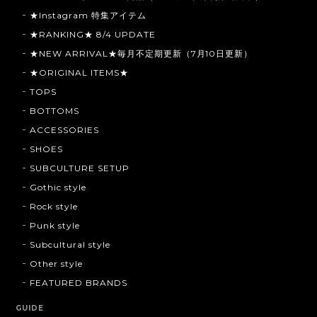
★Instagram 特集アイテム
★RANKING★ 8/4 UPDATE
★NEW ARRIVAL★毎月不定期更新（7月10日更新）
★ORIGINAL ITEMS★
TOPS
BOTTOMS
ACCESSORIES
SHOES
SUBCULTURE SETUP
Gothic style
Rock style
Punk style
Subcultural style
Other style
FEATURED BRANDS
GUIDE