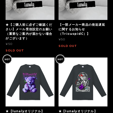
★【ご購入前に必ずご確認くだ
【一部メーカー商品の発送遅延
さい】メール受信設定のお願い
に関するお知らせ
（重要なご案内が届かない場合
（TricuspidC）】
がございます）
¥50
¥50
SOLD OUT
SOLD OUT
★【lunalyオリジナル】
★【lunalyオリジナル】