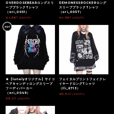
OVERDOSEBEARロングスリ
DEMONESSROCKERロング
ーブブラックTシャツ
スリーブブラックTシャツ
（ori_0051）
（ori_0057）
¥4,881
¥4,881
(2%OFF)
(2%OFF)
★【lunalyオリジナル】サイコ
フェイタルプリントフェイクレ
ベアキャンディロングスリーブ
イヤードロングTシャツ
フーディパーカー
（lli_6713）
（ori_0049）
¥8,801
(2%OFF)
¥8,311
(2%OFF)