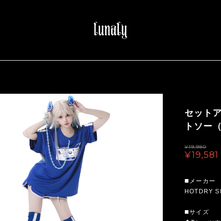
セット
トソー（
¥19,980
¥19,581
◼️メーカー
HOTDRY S
◼️サイズ