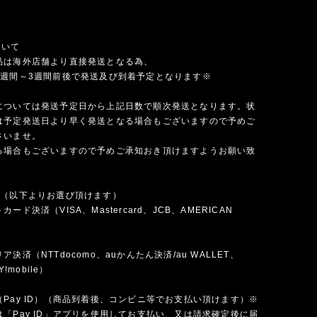
ついて
品は海外店舗より直接発送となる為、
1週間～3週間前後で発送及び到着予定となります※
については発送予定日から上記日数で順次発送となります。状
は予定発送日より早く発送となる場合もございますので予めご
さいませ。
る場合もございますので予めご承知おき頂けますようお願い致
法（以下よりお選び頂けます）
ード決済（VISA、Mastercard、JCB、AMERICAN
）
決済（NTTdocomo、auかんたん決済/au WALLET、
Y!mobile）
Pay ID）（商品到着後、コンビニ等でお支払い頂けます）※
「Pay ID」アプリを使用してお支払い、又は請求確定後に届