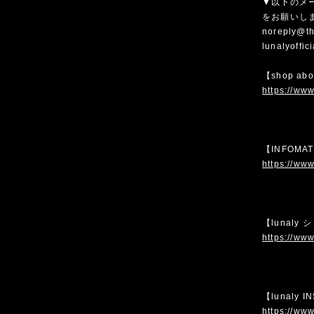
▼以下のメ
をお願いし
noreply@th
lunalyoffi
【shop ab
https://www
【INFOMA
https://www
【lunaly
https://www
【lunaly 
https://www