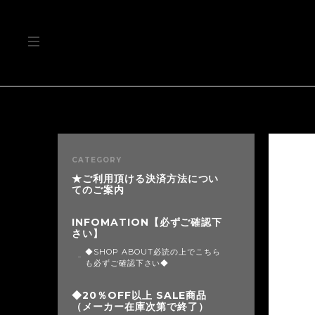
CATEGORY
★ご利用頂ける決済方法につい
てのご案内
INFOMATION【必ずご確認下
さい】
◆SHOP ABOUT必読の上でこちら
も必ずご確認下さい◆
◆20％OFF以上 SALE商品
（メーカー在庫次第で終了）