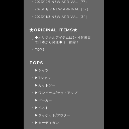
2023/12/1 NEW ARRIVAL（77）
2023/11/17 NEW ARRIVAL（37）
2023/11/3 NEW ARRIVAL（34）
★ORIGINAL ITEMS★
◆オリジナルアイテムは3～4営業日
で日本から発送◆（一部除く
TOPS
TOPS
▶シャツ
▶Tシャツ
▶カットソー
▶ワンピース/セットアップ
▶パーカー
▶ベスト
▶ジャケット/アウター
▶カーディガン