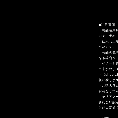
◼️注意事項
・商品在庫
ので、予め
・仕入れ工
ざいます。
・商品の色
なる場合が
・イメージ
出来かねま
・【shop
願い致しま
・ご購入前
設定をして
キャリアメ
されない設
とが大変多