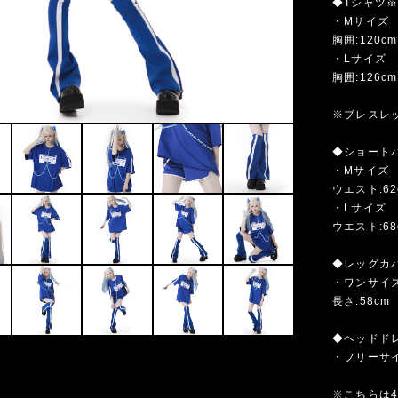
◆Tシャツ
・Mサイズ
胸囲:120cm
・Lサイズ
胸囲:126cm
※ブレスレ
◆ショート
・Mサイズ
ウエスト:62
・Lサイズ
ウエスト:68
◆レッグカ
・ワンサイ
長さ:58cm
◆ヘッドド
・フリーサ
※こちらは