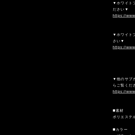
▼ホワイトブ
ださい▼
https://ww
▼ホワイトブ
さい▼
https://ww
▼他のサブカ
らご覧くだ
https://www
◼️素材
ポリエステ
◼️カラー