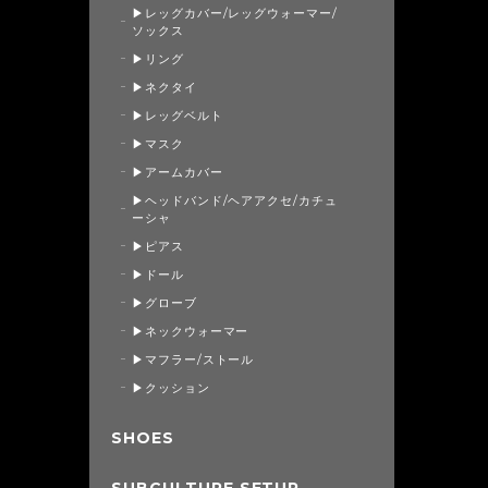
▶レッグカバー/レッグウォーマー/
ソックス
▶リング
▶ネクタイ
▶レッグベルト
▶マスク
▶アームカバー
▶ヘッドバンド/ヘアアクセ/カチュ
ーシャ
▶ピアス
▶ドール
▶グローブ
▶ネックウォーマー
▶マフラー/ストール
▶クッション
SHOES
SUBCULTURE SETUP