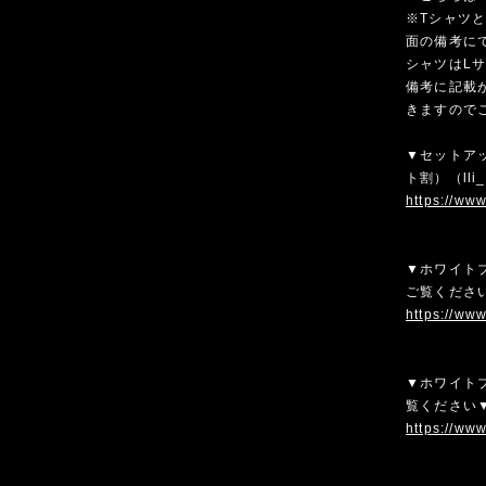
※Tシャツ
面の備考に
シャツはL
備考に記載
きますので
▼セットア
ト割）（ll
https://ww
▼ホワイトブ
ご覧くださ
https://ww
▼ホワイトブ
覧ください
https://ww