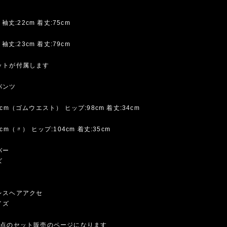
※
 袖丈:22cm 着丈:75cm
 袖丈:23cm 着丈:79cm
ットが付属します
パンツ
cm（ゴムウエスト） ヒップ:98cm 着丈:34cm
cm（〃） ヒップ:104cm 着丈:35cm
バー
ズ
レスヘアアクセ
イズ
4点のセット販売のページになります