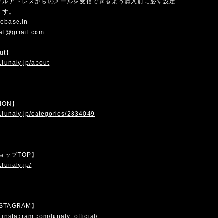
ールアドレスからのメールを受信できるよう購入前に必ず設定
ます。
ebase.in
cial@gmail.com
out】
.lunaly.jp/about
TION】
.lunaly.jp/categories/2834049
 ショップTOP】
.lunaly.jp/
INSTAGRAM】
.instagram.com/lunaly_official/