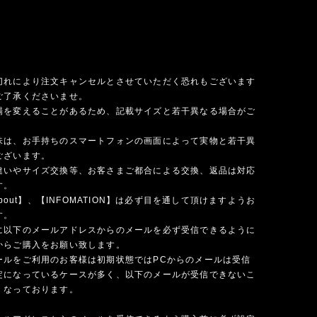
切れにより注文キャンセルとさせていただく恐れもございます
ご了承くださいませ。
場を変えることがあるため、記載サイズと若干異なる場合がご
味は、お手持ちのスマートフォンの画面によって実物と若干異
ございます。
違いやサイズ交換等、お客さまご都合による交換、返品は対応
す。
 about】、【INFOMATION】は必ず目を通して頂けますようお
す。
に以下のメールアドレスからのメールを必ず受信できるように
からご購入をお願い致します。
ールをご利用のお客様は初期状態ではPCからのメールは受信
定になっているケースが多く、以下のメールが受信できないこ
くなっております。