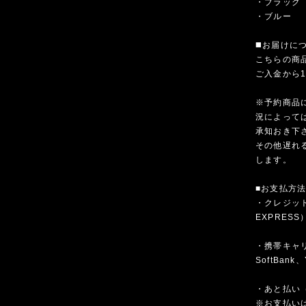
・ブラック
・ブルー
◼️お届けに
こちらの商
ご入金から
※予約商品
況によって
承知おき下
その他遅れ
します。
■お支払方
・クレジットカ
EXPRESS
・携帯キャリア
SoftBank、
・あと払い（
※お支払いは