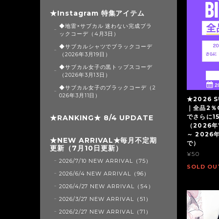
★Instagram 特集アイテム
◆地雷×サブカル 迷わない完成ブラ
ックコーデ（4月3日）
◆サブカルシャツでブラックコーデ
（2026年3月19日）
◆サブカル女子の黒トップスコーデ
（2026年3月13日）
◆サブカル女子のブラックコーデ（2
026年3月11日）
★2026 S
｜全品2％
でさらに1
★RANKING★ 8/4 UPDATE
（2026年
～ 2026
★NEW ARRIVAL★毎月不定期
で）
更新（7月10日更新）
¥50
2026/7/10 NEW ARRIVAL（75）
SOLD OU
2026/6/4 NEW ARRIVAL（96）
2026/4/27 NEW ARRIVAL（54）
2026/3/27 NEW ARRIVAL（51）
2026/2/27 NEW ARRIVAL（71）