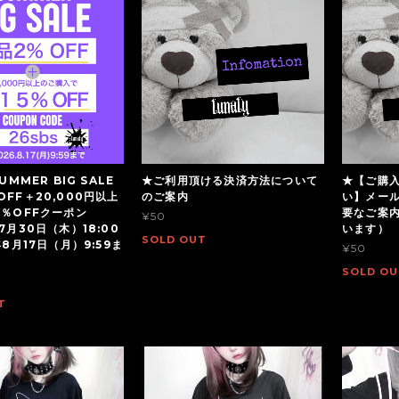
UMMER BIG SALE
★ご利用頂ける決済方法について
★【ご購
OFF＋20,000円以上
のご案内
い】メー
5％OFFクーポン
要なご案
¥50
7月30日（木）18:00
います）
SOLD OUT
年8月17日（月）9:59ま
¥50
SOLD OU
T