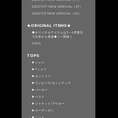
2023/11/17 NEW ARRIVAL（37）
2023/11/3 NEW ARRIVAL（34）
★ORIGINAL ITEMS★
◆オリジナルアイテムは3～4営業日
で日本から発送◆（一部除く
TOPS
TOPS
▶シャツ
▶Tシャツ
▶カットソー
▶ワンピース/セットアップ
▶パーカー
▶ベスト
▶ジャケット/アウター
▶カーディガン
▶ニット