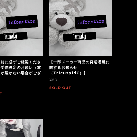
入前に必ずご確認くださ
【一部メーカー商品の発送遅延に
ル受信設定のお願い（重
関するお知らせ
内が届かない場合がござ
（TricuspidC）】
¥50
SOLD OUT
T