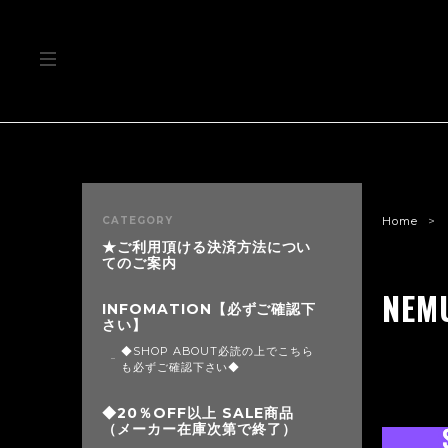
CATEGORY
Home
★ご利用頂ける決済方法につい
てのご案内
NEM
INFOMATION【必ずご確認下
さい】
◆SHOP ABOUT必読の上でこちら
も必ずご確認下さい◆
◆20％OFF以上 SALE商品
（メーカー在庫次第で終了）