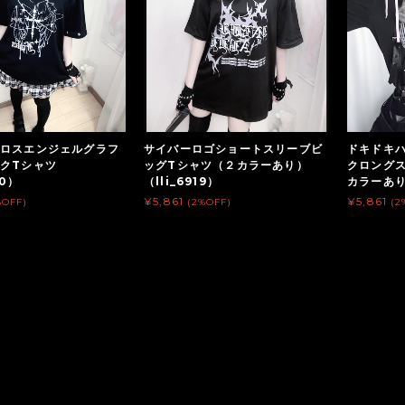
ロスエンジェルグラフ
サイバーロゴショートスリーブビ
ドキドキ
クTシャツ
ッグTシャツ（２カラーあり）
クロング
20）
（lli_6919）
カラーあり）
¥5,861
¥5,861
%OFF)
(2%OFF)
(2