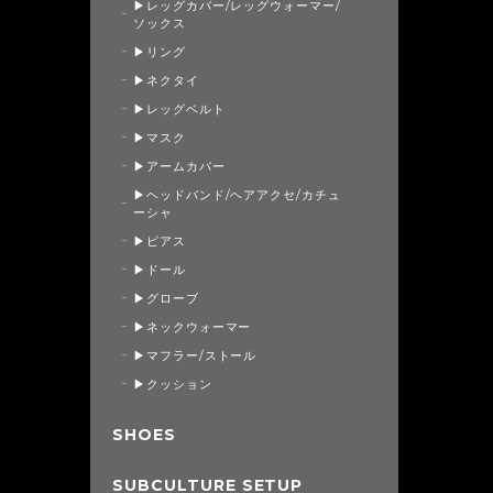
▶レッグカバー/レッグウォーマー/
ソックス
▶リング
▶ネクタイ
▶レッグベルト
▶マスク
▶アームカバー
▶ヘッドバンド/ヘアアクセ/カチュ
ーシャ
▶ピアス
▶ドール
▶グローブ
▶ネックウォーマー
▶マフラー/ストール
▶クッション
SHOES
SUBCULTURE SETUP