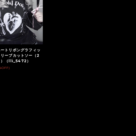
ハートリボングラフィッ
スリーブカットソー（2
（lli_5472）
%OFF)