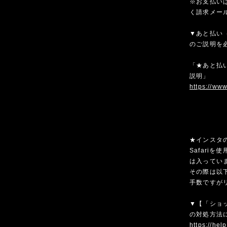
※お支払いは
く請求メー
▼あと払い（
のご説明を
「★あと払い
説明」
https://ww
★インスタ
Safari
は入ってい
その際は以
手数ですが
▼【「ショ
の対処方法
https://hel