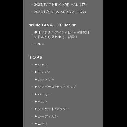
2023/11/17 NEW ARRIVAL（37）
2023/11/3 NEW ARRIVAL（34）
★ORIGINAL ITEMS★
◆オリジナルアイテムは3～4営業日
で日本から発送◆（一部除く
TOPS
TOPS
▶シャツ
▶Tシャツ
▶カットソー
▶ワンピース/セットアップ
▶パーカー
▶ベスト
▶ジャケット/アウター
▶カーディガン
▶ニット