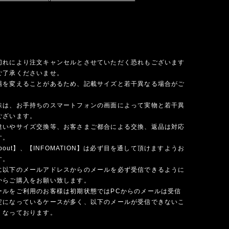
切れにより注文キャンセルとさせていただく恐れもございます
ご了承くださいませ。
場を変えることがあるため、記載サイズと若干異なる場合がご
味は、お手持ちのスマートフォンの画面によって実物と若干異
ございます。
違いやサイズ交換等、お客さまご都合による交換、返品は対応
す。
 about】、【INFOMATION】は必ず目を通して頂けますようお
す。
に以下のメールアドレスからのメールを必ず受信できるように
からご購入をお願い致します。
ールをご利用のお客様は初期状態ではPCからのメールは受信
定になっているケースが多く、以下のメールが受信できないこ
くなっております。