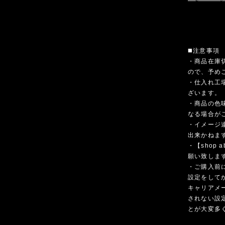
◼️注意事項
・商品在庫
ので、予め
・仕入れ工
ざいます。
・商品の色
なる場合が
・イメージ
出来かねま
・【shop
願い致しま
・ご購入前
設定をして
キャリアメ
されない設
とが大変多