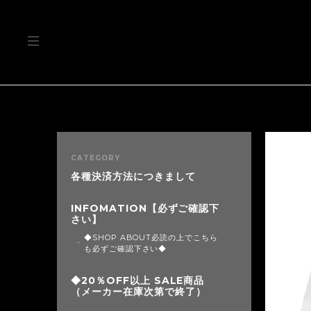
CATEGORY
各種決済方法につきまして
INFOMATION【必ずご確認下
さい】
◆SHOP ABOUT必読の上でこちら
も必ずご確認下さい◆
◆20％OFF以上 SALE商品
（メーカー在庫次第で終了）