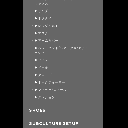
ソックス
▶リング
▶ネクタイ
▶レッグベルト
▶マスク
▶アームカバー
▶ヘッドバンド/ヘアアクセ/カチュ
ーシャ
▶ピアス
▶ドール
▶グローブ
▶ネックウォーマー
▶マフラー/ストール
▶クッション
SHOES
SUBCULTURE SETUP