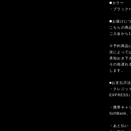
◼️カラー
・ブラック
◼️お届けに
こちらの商
ご入金から
※予約商品
況によって
承知おき下
その他遅れ
します。
■お支払方
・クレジットカ
EXPRESS
・携帯キャリア
SoftBank、
・あと払い（