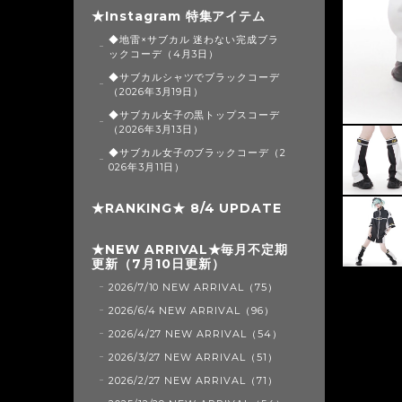
★Instagram 特集アイテム
◆地雷×サブカル 迷わない完成ブラ
ックコーデ（4月3日）
◆サブカルシャツでブラックコーデ
（2026年3月19日）
◆サブカル女子の黒トップスコーデ
（2026年3月13日）
◆サブカル女子のブラックコーデ（2
026年3月11日）
★RANKING★ 8/4 UPDATE
★NEW ARRIVAL★毎月不定期
更新（7月10日更新）
2026/7/10 NEW ARRIVAL（75）
2026/6/4 NEW ARRIVAL（96）
2026/4/27 NEW ARRIVAL（54）
2026/3/27 NEW ARRIVAL（51）
2026/2/27 NEW ARRIVAL（71）