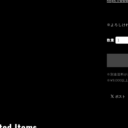
https://www
※よろしけ
数量
※別途送料が
※¥9,00
ted Items