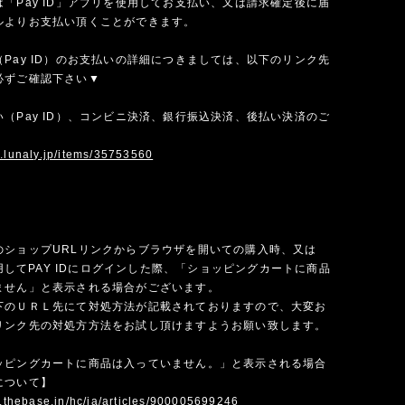
「Pay ID」アプリを使用してお支払い、又は請求確定後に届
ルよりお支払い頂くことができます。
Pay ID）のお支払いの詳細につきましては、以下のリンク先
必ずご確認下さい▼
（Pay ID）、コンビニ決済、銀行振込決済、後払い決済のご
w.lunaly.jp/items/35753560
のショップURLリンクからブラウザを開いての購入時、又は
を使用してPAY IDにログインした際、「ショッピングカートに商品
ません」と表示される場合がございます。
下のＵＲＬ先にて対処方法が記載されておりますので、大変お
リンク先の対処方方法をお試し頂けますようお願い致します。
ッピングカートに商品は入っていません。」と表示される場合
について】
p.thebase.in/hc/ja/articles/900005699246