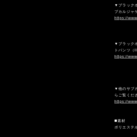
▼ブラック
ブカルジャケ
https://ww
▼ブラック
トパンツ（l
https://ww
▼他のサブカ
らご覧くだ
https://www
◼️素材
ポリエステ