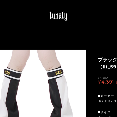
ブラッ
（lli_5
¥4,480
¥4,391
◼️メーカー
HOTDRY S
◼️サイズ