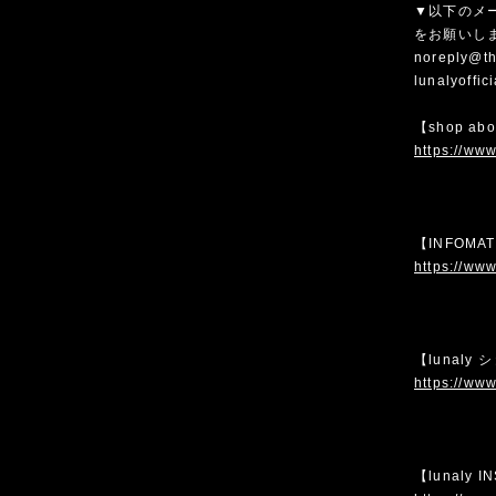
▼以下のメ
をお願いし
noreply@th
lunalyoffi
【shop ab
https://www
【INFOMA
https://www
【lunaly
https://www
【lunaly 