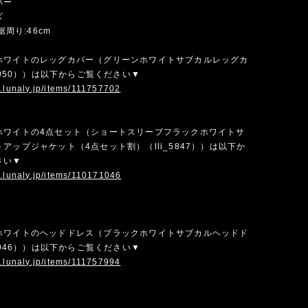
バー
ズ
 裾周り:46cm
ホワイトのレッグカバー（グリーンホワイトサブカルレッグカ
_5950））は以下からご覧ください▼
w.lunaly.jp/items/111757702
ホワイトの4点セット（ショートスリーブフラックホワイトサ
アップジャケット（4点セット割）（lli_5847））は以下か
さい▼
w.lunaly.jp/items/110171046
ホワイトのヘッドドレス（ブラックホワイトサブカルヘッドド
_5946））は以下からご覧ください▼
w.lunaly.jp/items/111757994