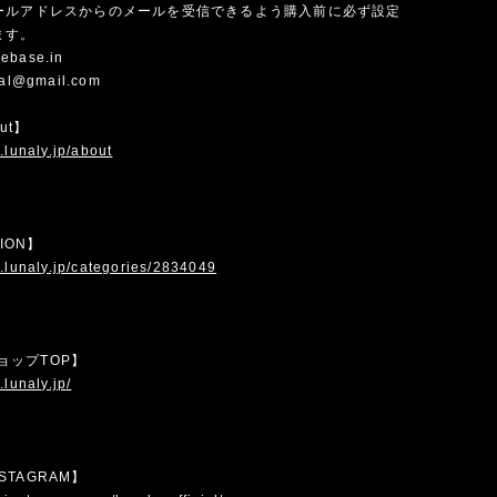
ールアドレスからのメールを受信できるよう購入前に必ず設定
ます。
ebase.in
cial@gmail.com
out】
.lunaly.jp/about
TION】
.lunaly.jp/categories/2834049
 ショップTOP】
.lunaly.jp/
INSTAGRAM】