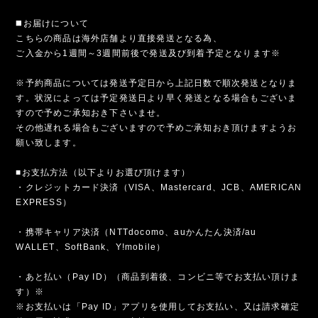
◼️お届けについて
こちらの商品は海外店舗より直接発送となる為、
ご入金から1週間～3週間前後で発送及び到着予定となります※
※予約商品については発送予定日から上記日数で順次発送となりま
す。状況によっては予定発送日より早く発送となる場合もございま
すので予めご承知おき下さいませ。
その他遅れる場合もございますので予めご承知おき頂けますようお
願い致します。
■お支払方法（以下よりお選び頂けます）
・クレジットカード決済（VISA、Mastercard、JCB、AMERICAN
EXPRESS）
・携帯キャリア決済（NTTdocomo、auかんたん決済/au
WALLET、SoftBank、Y!mobile）
・あと払い（Pay ID）（商品到着後、コンビニ等でお支払い頂けま
す）※
※お支払いは「Pay ID」アプリを使用してお支払い、又は請求確定