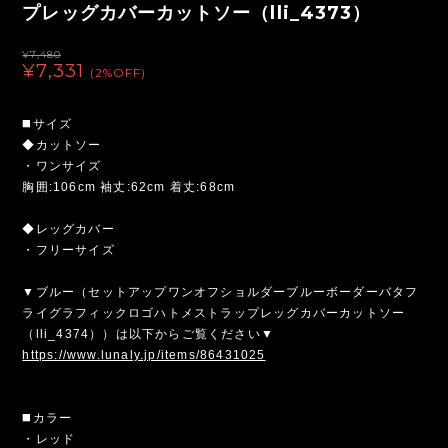
プレッグカバーカットソー（lli_4373）
¥7,480
¥7,331
(2%OFF)
◼️サイズ
◆カットソー
・ワンサイズ
胸囲:106cm 袖丈:62cm 着丈:68cm
◆レッグカバー
・フリーサイズ
▼ブルー（セットアップワンオフショルダーブルーボーダーバタフ
ライグラフィックロゴハトメストラップレッグカバーカットソー
（lli_4374））は以下からご覧ください▼
https://www.lunaly.jp/items/86431025
◼️カラー
・レッド