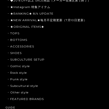
◆20％OFF以上 SALE商品（メーカー在庫次第で終了）
★Instagram 特集アイテム
★RANKING★ 8/4 UPDATE
★NEW ARRIVAL★毎月不定期更新（7月10日更新）
★ORIGINAL ITEMS★
TOPS
BOTTOMS
ACCESSORIES
SHOES
SUBCULTURE SETUP
Gothic style
Rock style
Punk style
Subcultural style
Other style
FEATURED BRANDS
GUIDE