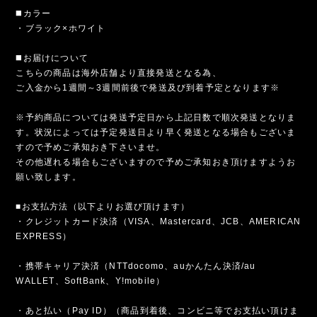
◼️カラー
・ブラック×ホワイト
◼️お届けについて
こちらの商品は海外店舗より直接発送となる為、
ご入金から1週間～3週間前後で発送及び到着予定となります※
※予約商品については発送予定日から上記日数で順次発送となりま
す。状況によっては予定発送日より早く発送となる場合もございま
すので予めご承知おき下さいませ。
その他遅れる場合もございますので予めご承知おき頂けますようお
願い致します。
■お支払方法（以下よりお選び頂けます）
・クレジットカード決済（VISA、Mastercard、JCB、AMERICAN
EXPRESS）
・携帯キャリア決済（NTTdocomo、auかんたん決済/au
WALLET、SoftBank、Y!mobile）
・あと払い（Pay ID）（商品到着後、コンビニ等でお支払い頂けま