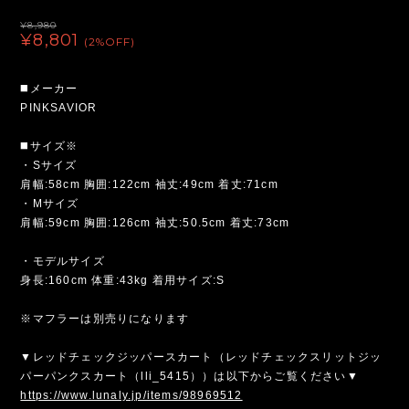
¥8,980
¥8,801
(2%OFF)
◼️メーカー
PINKSAVIOR
◼️サイズ※
・Sサイズ
肩幅:58cm 胸囲:122cm 袖丈:49cm 着丈:71cm
・Mサイズ
肩幅:59cm 胸囲:126cm 袖丈:50.5cm 着丈:73cm
・モデルサイズ
身長:160cm 体重:43kg 着用サイズ:S
※マフラーは別売りになります
▼レッドチェックジッパースカート（レッドチェックスリットジッ
パーパンクスカート（lli_5415））は以下からご覧ください▼
https://www.lunaly.jp/items/98969512