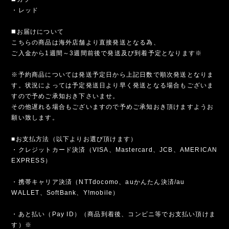
・レッド
◼️お届けについて
こちらの商品は海外店舗より直接発送となる為、
ご入金から1週間～3週間前後で発送及び到着予定となります※
※予約商品については発送予定日から上記日数で順次発送となりま
す。状況によっては予定発送日より早く発送となる場合もございま
すので予めご承知おき下さいませ。
その他遅れる場合もございますので予めご承知おき頂けますようお
願い致します。
■お支払方法（以下よりお選び頂けます）
・クレジットカード決済（VISA、Mastercard、JCB、AMERICAN
EXPRESS）
・携帯キャリア決済（NTTdocomo、auかんたん決済/au
WALLET、SoftBank、Y!mobile）
・あと払い（Pay ID）（商品到着後、コンビニ等でお支払い頂けま
す）※