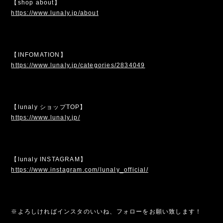
【shop about】
https://www.lunaly.jp/about
【INFOMATION】
https://www.lunaly.jp/categories/2834049
【lunaly ショップTOP】
https://www.lunaly.jp/
【lunaly INSTAGRAM】
https://www.instagram.com/lunaly_official/
※よろしければインスタのいいね、フォローをお願い致します！