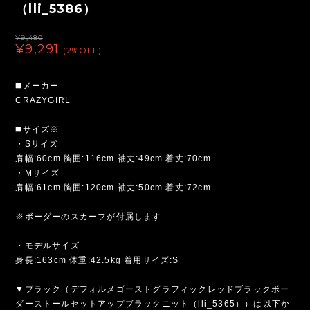
（lli_5386）
¥9,480
¥9,291
(2%OFF)
◼️メーカー
CRAZYGIRL
◼️サイズ※
・Sサイズ
肩幅:60cm 胸囲:116cm 袖丈:49cm 着丈:70cm
・Mサイズ
肩幅:61cm 胸囲:120cm 袖丈:50cm 着丈:72cm
※ボーダーのスカーフが付属します
・モデルサイズ
身長:163cm 体重:42.5kg 着用サイズ:S
▼ブラック（デフォルメゴーストグラフィックレッドブラックボー
ダーストールセットアップブラックニット（lli_5365））は以下か