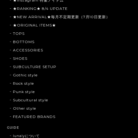
★Instagram 特集アイテム
★RANKING★ 8/4 UPDATE
★NEW ARRIVAL★毎月不定期更新（7月10日更新）
★ORIGINAL ITEMS★
TOPS
BOTTOMS
ACCESSORIES
SHOES
SUBCULTURE SETUP
Gothic style
Rock style
Punk style
Subcultural style
Other style
FEATURED BRANDS
GUIDE
lunalyについて