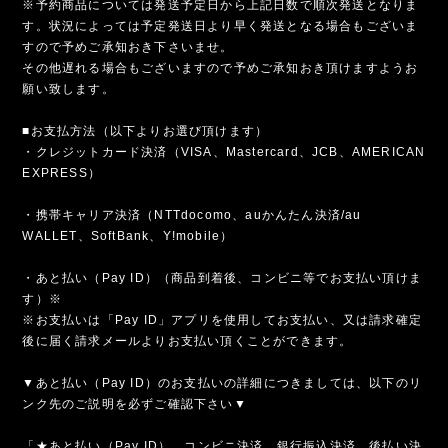
※予約商品については発送予定日から上記日数で順次発送となりま
す。状況によっては予定発送日より早く発送となる場合もございま
すので予めご承知おき下さいませ。
その他遅れる場合もございますので予めご承知おき頂けますようお
願い致します。
■お支払方法（以下よりお選び頂けます）
・クレジットカード決済（VISA、Mastercard、JCB、AMERICAN
EXPRESS）
・携帯キャリア決済（NTTdocomo、auかんたん決済/au
WALLET、SoftBank、Y!mobile）
・あと払い（Pay ID）（商品到着後、コンビニ等でお支払い頂けま
す）※
※お支払いは「Pay ID」アプリを使用してお支払い、又は請求確定
後に届く請求メールよりお支払い頂くことができます。
▼あと払い（Pay ID）のお支払いの詳細につきましては、以下のリ
ンク先のご説明を必ずご確認下さい▼
「★あと払い（Pay ID）、コンビニ決済、銀行振込決済、後払い決