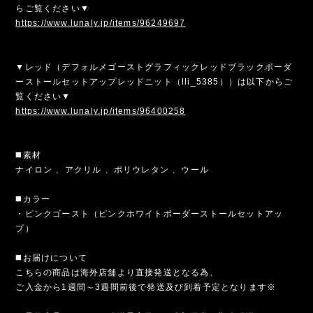
らご覧ください▼
https://www.lunaly.jp/items/96249697
▼レッド（デフォルメゴーストグラフィックレッドブラックボーダ
ーストールセットアップレッドニット（lli_5385））は以下からご
覧ください▼
https://www.lunaly.jp/items/96400258
◼️素材
ナイロン 、アクリル 、ポリウレタン 、ウール
◼️カラー
・ピンクゴースト（ピンクホワイトボーダーストールセットアッ
プ）
◼️お届けについて
こちらの商品は海外店舗より直接発送となる為、
ご入金から1週間～3週間前後で発送及び到着予定となります※