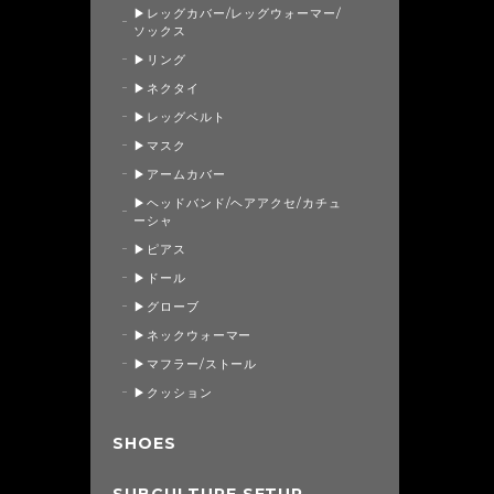
▶レッグカバー/レッグウォーマー/
ソックス
▶リング
▶ネクタイ
▶レッグベルト
▶マスク
▶アームカバー
▶ヘッドバンド/ヘアアクセ/カチュ
ーシャ
▶ピアス
▶ドール
▶グローブ
▶ネックウォーマー
▶マフラー/ストール
▶クッション
SHOES
SUBCULTURE SETUP