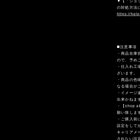
▼【「ショ
の対処方法
https://hel
◼️注意事項
・商品在庫
ので、予め
・仕入れ工
ざいます。
・商品の色
なる場合が
・イメージ
出来かねま
・【shop
願い致しま
・ご購入前
設定をして
キャリアメ
されない設