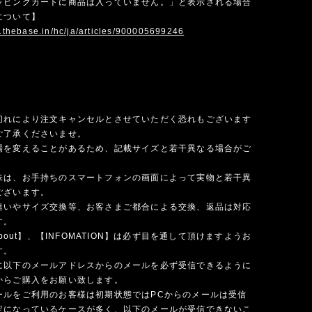
ッピングカートに商品は入っていません。」と表示される場合
について】
p.thebase.in/hc/ja/articles/900005699246
切れにより注文キャンセルとさせていただく恐れもございます
ご了承くださいませ。
場を変えることがあるため、記載サイズと若干異なる場合がご
味は、お手持ちのスマートフォンの画面によって実物と若干異
ございます。
違いやサイズ交換等、お客さまご都合による交換、返品は対応
す。
 about】、【INFOMATION】は必ず目を通して頂けますようお
す。
に以下のメールアドレスからのメールを必ず受信できるように
からご購入をお願い致します。
ールをご利用のお客様は初期状態ではPCからのメールは受信
定になっているケースが多く、以下のメールが受信できないこ