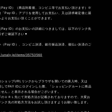
Pay ID）（商品到着後、コンビニ等でお支払い頂けます）※
「Pay ID」アプリを使用してお支払い、又は請求確定後に届
ルよりお支払い頂くことができます。
Pay ID）のお支払いの詳細につきましては、以下のリンク先
必ずご確認下さい▼
（Pay ID）、コンビニ決済、銀行振込決済、後払い決済のご
w.lunaly.jp/items/35753560
のショップURLリンクからブラウザを開いての購入時、又は
を使用してPAY IDにログインした際、「ショッピングカートに商品
ません」と表示される場合がございます。
下のＵＲＬ先にて対処方法が記載されておりますので、大変お
リンク先の対処方方法をお試し頂けますようお願い致します。