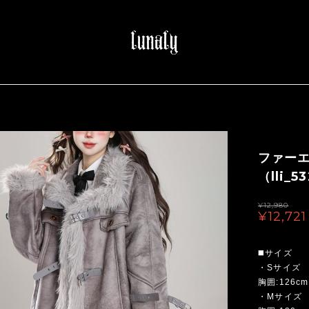
ファー
（lli_5
¥12,980
¥12,721
◼️サイズ
・Sサイズ
胸囲:126cm
・Mサイズ