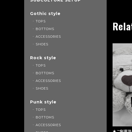
Gothic style
TOPS
Rela
BOTTOMS
ACCESSORIES
SHOES
Rock style
TOPS
BOTTOMS
ACCESSORIES
SHOES
Punk style
TOPS
BOTTOMS
ACCESSORIES
★ご利用頂