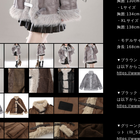
胸囲:130cm
・Lサイズ
胸囲:134cm
・XLサイズ
胸囲:138cm
・モデルサ
身長:168c
▼ブラウン（
は以下から
https://ww
▼ブラック（
は以下から
https://ww
▼グリーン
ット（lli
https://ww