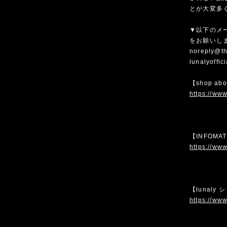
とが大変多
▼以下のメ
をお願いし
noreply@th
lunalyoffi
【shop ab
https://www
【INFOMA
https://www
【lunaly
https://www