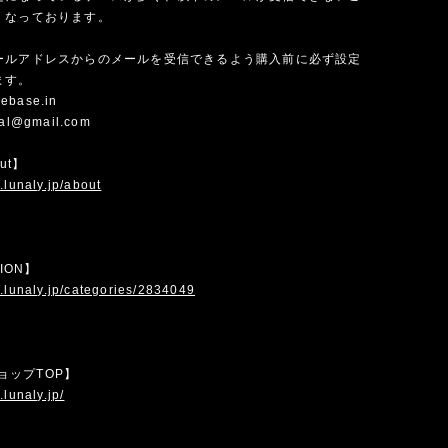
くなっております。
ールアドレスからのメールを受信できるよう購入前に必ず設定
ます。
ebase.in
cial@gmail.com
out】
.lunaly.jp/about
TION】
.lunaly.jp/categories/2834049
 ショップTOP】
.lunaly.jp/