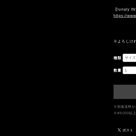
【lunaly 
https://www
※よろしけ
種類
数量
※別途送料が
※¥9,00