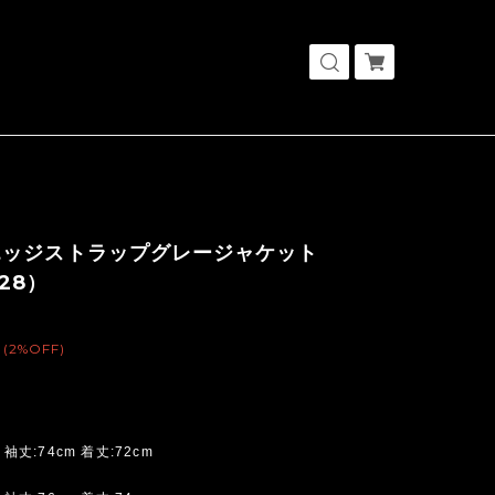
エッジストラップグレージャケット
328）
(2%OFF)
 袖丈:74cm 着丈:72cm