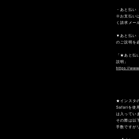
・あと払い（
※お支払いは
く請求メー
▼あと払い（
のご説明を
「★あと払い
説明」
https://ww
★インスタ
Safari
は入ってい
その際は以
手数ですが