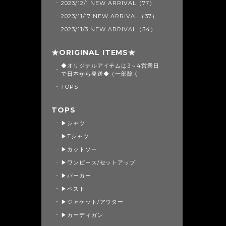
2023/12/1 NEW ARRIVAL（77）
2023/11/17 NEW ARRIVAL（37）
2023/11/3 NEW ARRIVAL（34）
★ORIGINAL ITEMS★
◆オリジナルアイテムは3～4営業日
で日本から発送◆（一部除く
TOPS
TOPS
▶シャツ
▶Tシャツ
▶カットソー
▶ワンピース/セットアップ
▶パーカー
▶ベスト
▶ジャケット/アウター
▶カーディガン