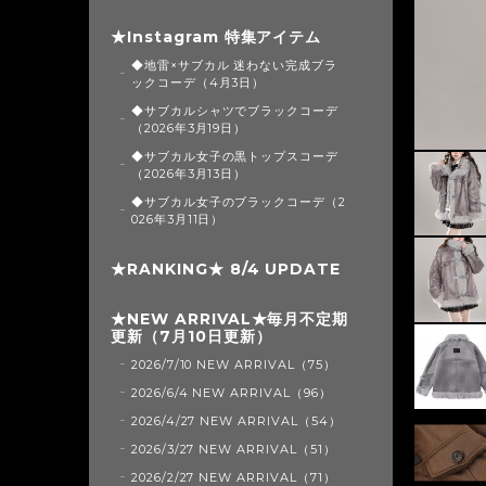
★Instagram 特集アイテム
◆地雷×サブカル 迷わない完成ブラ
ックコーデ（4月3日）
◆サブカルシャツでブラックコーデ
（2026年3月19日）
◆サブカル女子の黒トップスコーデ
（2026年3月13日）
◆サブカル女子のブラックコーデ（2
026年3月11日）
★RANKING★ 8/4 UPDATE
★NEW ARRIVAL★毎月不定期
更新（7月10日更新）
2026/7/10 NEW ARRIVAL（75）
2026/6/4 NEW ARRIVAL（96）
2026/4/27 NEW ARRIVAL（54）
2026/3/27 NEW ARRIVAL（51）
2026/2/27 NEW ARRIVAL（71）