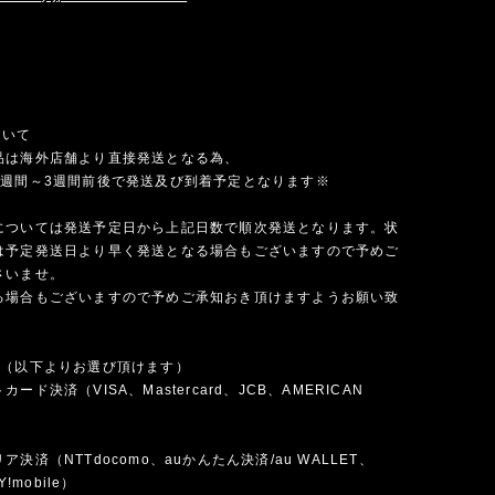
ついて
品は海外店舗より直接発送となる為、
1週間～3週間前後で発送及び到着予定となります※
については発送予定日から上記日数で順次発送となります。状
は予定発送日より早く発送となる場合もございますので予めご
さいませ。
る場合もございますので予めご承知おき頂けますようお願い致
法（以下よりお選び頂けます）
ード決済（VISA、Mastercard、JCB、AMERICAN
）
決済（NTTdocomo、auかんたん決済/au WALLET、
Y!mobile）