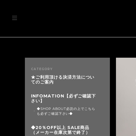
CATEGORY
★ご利用頂ける決済方法につい
てのご案内
INFOMATION【必ずご確認下
さい】
◆SHOP ABOUT必読の上でこちら
も必ずご確認下さい◆
◆20％OFF以上 SALE商品
（メーカー在庫次第で終了）