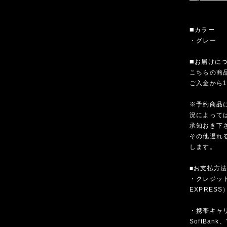
◼️カラー
・グレー
◼️お届けに
こちらの商
ご入金から
※予約商品
況によって
承知おき下
その他遅れ
します。
■お支払方
・クレジットカ
EXPRESS
・携帯キャリア
SoftBank、