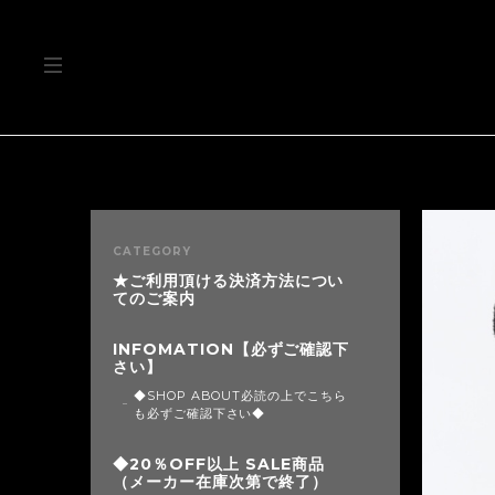
CATEGORY
★ご利用頂ける決済方法につい
てのご案内
INFOMATION【必ずご確認下
さい】
◆SHOP ABOUT必読の上でこちら
も必ずご確認下さい◆
◆20％OFF以上 SALE商品
（メーカー在庫次第で終了）