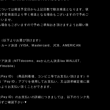
については発送予定日から上記日数で順次発送となります。状
は予定発送日より早く発送となる場合もございますので予めご
さいませ。
る場合もございますので予めご承知おき頂けますようお願い致
法（以下よりお選び頂けます）
ード決済（VISA、Mastercard、JCB、AMERICAN
）
決済（NTTdocomo、auかんたん決済/au WALLET、
Y!mobile）
Pay ID）（商品到着後、コンビニ等でお支払い頂けます）※
「Pay ID」アプリを使用してお支払い、又は請求確定後に届
ルよりお支払い頂くことができます。
Pay ID）のお支払いの詳細につきましては、以下のリンク先
必ずご確認下さい▼