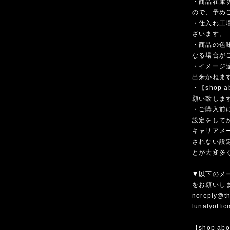
・商品在庫
ので、予め
・仕入れ工
ざいます。
・商品の色
なる場合が
・イメージ
出来かねま
・【shop
願い致しま
・ご購入前
設定をして
キャリアメ
されない設
とが大変多
▼以下のメ
をお願いし
noreply@th
lunalyoffi
【shop ab