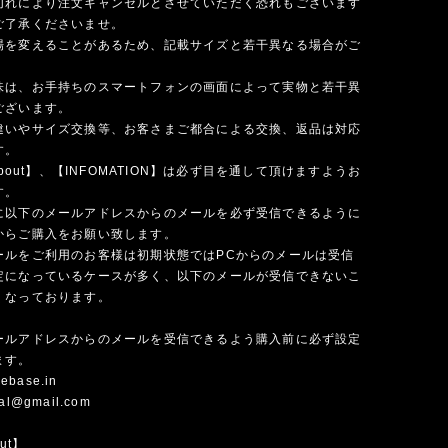
切れにより注文キャンセルとさせていただく恐れもございます
ご了承くださいませ。
場を変えることがあるため、記載サイズと若干異なる場合がご
味は、お手持ちのスマートフォンの画面によって実物と若干異
ございます。
違いやサイズ交換等、お客さまご都合による交換、返品は対応
す。
 about】、【INFOMATION】は必ず目を通して頂けますようお
す。
に以下のメールアドレスからのメールを必ず受信できるように
からご購入をお願い致します。
ールをご利用のお客様は初期状態ではPCからのメールは受信
定になっているケースが多く、以下のメールが受信できないこ
くなっております。
ールアドレスからのメールを受信できるよう購入前に必ず設定
ます。
ebase.in
cial@gmail.com
out】