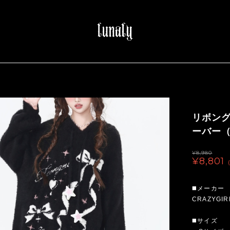
リボン
ーバー（l
¥8,980
¥8,801
◼️メーカー
CRAZYGIR
◼️サイズ