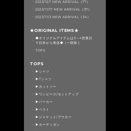
2023/12/1 NEW ARRIVAL（77）
2023/11/17 NEW ARRIVAL（37）
2023/11/3 NEW ARRIVAL（34）
★ORIGINAL ITEMS★
◆オリジナルアイテムは3～4営業日
で日本から発送◆（一部除く
TOPS
TOPS
▶シャツ
▶Tシャツ
▶カットソー
▶ワンピース/セットアップ
▶パーカー
▶ベスト
▶ジャケット/アウター
▶カーディガン