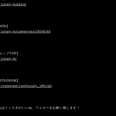
.lunaly.jp/about
TION】
.lunaly.jp/categories/2834049
 ショップTOP】
.lunaly.jp/
INSTAGRAM】
.instagram.com/lunaly_official/
ればインスタのいいね、フォローをお願い致します！