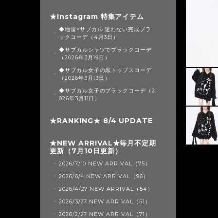
★Instagram 特集アイテム
◆地雷×サブカル 迷わない完成ブラ
ックコーデ（4月3日）
◆サブカルシャツでブラックコーデ
（2026年3月19日）
◆サブカル女子の黒トップスコーデ
（2026年3月13日）
◆サブカル女子のブラックコーデ（2
026年3月11日）
★RANKING★ 8/4 UPDATE
★NEW ARRIVAL★毎月不定期
更新（7月10日更新）
2026/7/10 NEW ARRIVAL（75）
2026/6/4 NEW ARRIVAL（96）
2026/4/27 NEW ARRIVAL（54）
2026/3/27 NEW ARRIVAL（51）
2026/2/27 NEW ARRIVAL（71）