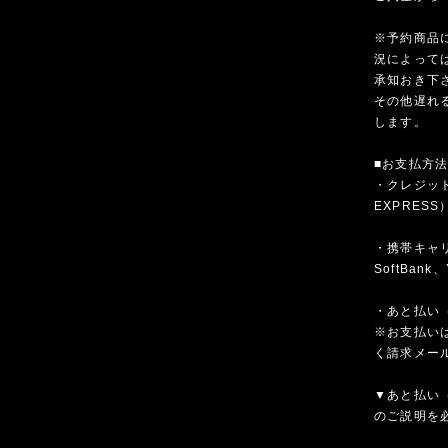
※予約商品
況によって
承知おき下
その他遅れ
します。
■お支払方
・クレジットカ
EXPRESS
・携帯キャリア
SoftBank、
・あと払い（
※お支払いは
く請求メー
▼あと払い（
のご説明を