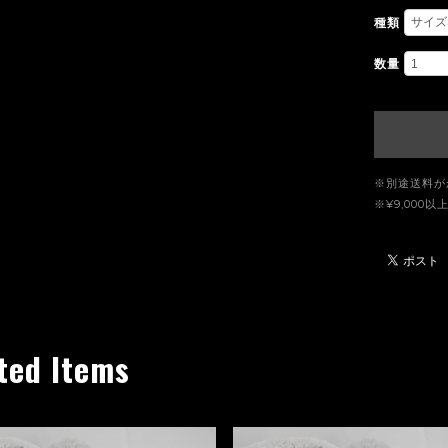
種類
数量
※別途送料が
※¥9,00
ted Items