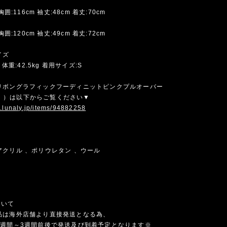
胸囲:116cm 袖丈:48cm 着丈:70cm
胸囲:120cm 袖丈:49cm 着丈:72cm
イズ
 体重:42.5kg 着用サイズ:S
リボングラフィックフーディニットピンクプルオーバー
224））は以下からご覧ください▼
w.lunaly.jp/items/94882258
アクリル 、ポリウレタン 、ウール
ついて
品は海外店舗より直接発送となる為、
1週間～3週間前後で発送及び到着予定となります※