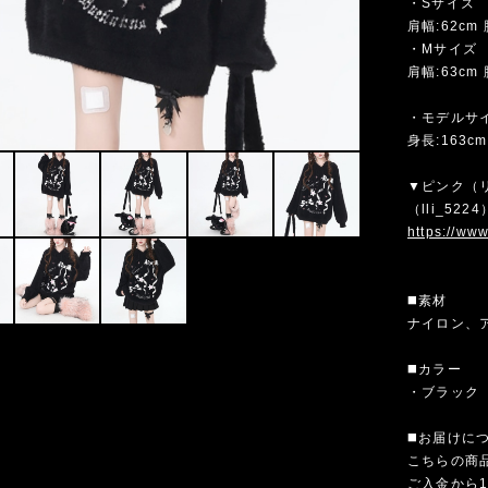
・Sサイズ
肩幅:62cm 
・Mサイズ
肩幅:63cm 
・モデルサ
身長:163cm
▼ピンク（
（lli_5
https://ww
◼️素材
ナイロン、
◼️カラー
・ブラック
◼️お届けに
こちらの商
ご入金から