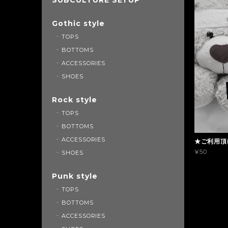
Gothic style
TOPS
BOTTOMS
ACCESSORIES
SHOES
Rock style
TOPS
BOTTOMS
ACCESSORIES
★ご利用頂
¥50
SHOES
Punk style
TOPS
BOTTOMS
ACCESSORIES