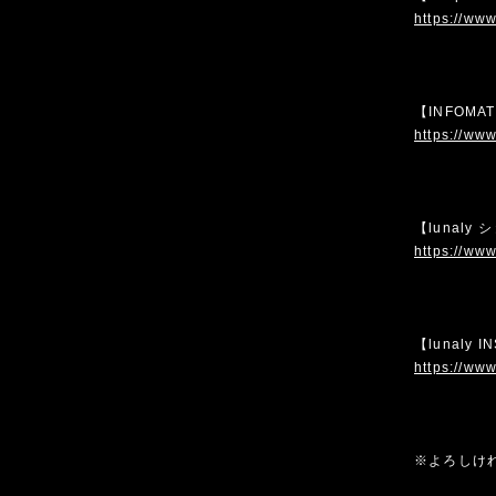
https://www
【INFOMA
https://www
【lunaly
https://www
【lunaly 
https://www
※よろしけ