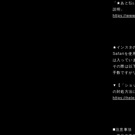
「★あと払い
説明」
https://ww
★インスタ
Safari
は入ってい
その際は以
手数ですが
▼【「ショ
の対処方法
https://hel
◼️注意事項