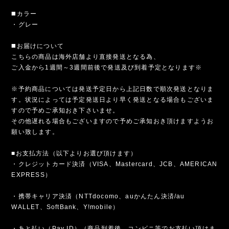
◼️カラー
・グレー
◼️お届けについて
こちらの商品は海外店舗より直接発送となる為、
ご入金から1週間～3週間前後で発送及び到着予定となります※
※予約商品については発送予定日から上記日数で順次発送となりま
す。状況によっては予定発送日より早く発送となる場合もございま
すので予めご承知おき下さいませ。
その他遅れる場合もございますので予めご承知おき頂けますようお
願い致します。
■お支払方法（以下よりお選び頂けます）
・クレジットカード決済（VISA、Mastercard、JCB、AMERICAN
EXPRESS）
・携帯キャリア決済（NTTdocomo、auかんたん決済/au
WALLET、SoftBank、Y!mobile）
・あと払い（Pay ID）（商品到着後、コンビニ等でお支払い頂けま