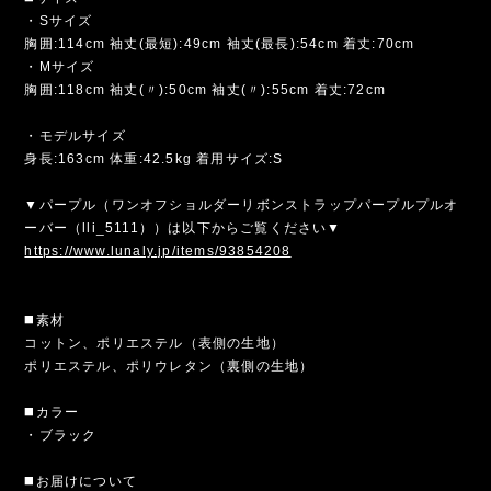
・Sサイズ
胸囲:114cm 袖丈(最短):49cm 袖丈(最長):54cm 着丈:70cm
・Mサイズ
胸囲:118cm 袖丈(〃):50cm 袖丈(〃):55cm 着丈:72cm
・モデルサイズ
身長:163cm 体重:42.5kg 着用サイズ:S
▼パープル（ワンオフショルダーリボンストラップパープルプルオ
ーバー（lli_5111））は以下からご覧ください▼
https://www.lunaly.jp/items/93854208
◼️素材
コットン、ポリエステル（表側の生地）
ポリエステル、ポリウレタン（裏側の生地）
◼️カラー
・ブラック
◼️お届けについて