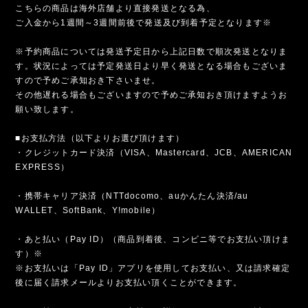
こちらの商品は海外店舗より直接発送となる為、
ご入金から1週間～3週間前後で発送及び到着予定となります※
※予約商品については発送予定日から上記日数で順次発送となりま
す。状況によっては予定発送日より早く発送となる場合もございま
すので予めご承知おき下さいませ。
その他遅れる場合もございますので予めご承知おき頂けますようお
願い致します。
■お支払方法（以下よりお選び頂けます）
・クレジットカード決済（VISA、Mastercard、JCB、AMERICAN
EXPRESS）
・携帯キャリア決済（NTTdocomo、auかんたん決済/au
WALLET、SoftBank、Y!mobile）
・あと払い（Pay ID）（商品到着後、コンビニ等でお支払い頂けま
す）※
※お支払いは「Pay ID」アプリを使用してお支払い、又は請求確定
後に届く請求メールよりお支払い頂くことができます。