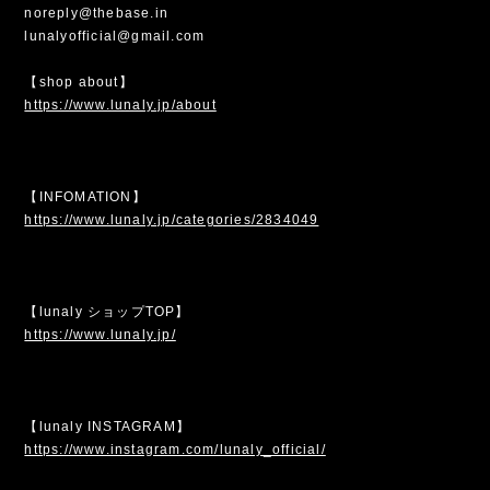
noreply@thebase.in
lunalyofficial@gmail.com
【shop about】
https://www.lunaly.jp/about
【INFOMATION】
https://www.lunaly.jp/categories/2834049
【lunaly ショップTOP】
https://www.lunaly.jp/
【lunaly INSTAGRAM】
https://www.instagram.com/lunaly_official/