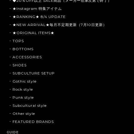
◆20％OFF以上 SALE商品（メーカー在庫次第で終了）
★Instagram 特集アイテム
★RANKING★ 8/4 UPDATE
★NEW ARRIVAL★毎月不定期更新（7月10日更新）
★ORIGINAL ITEMS★
TOPS
BOTTOMS
ACCESSORIES
SHOES
SUBCULTURE SETUP
Gothic style
Rock style
Punk style
Subcultural style
Other style
FEATURED BRANDS
GUIDE