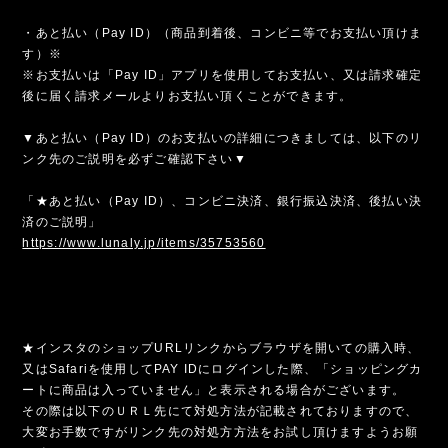
・あと払い（Pay ID）（商品到着後、コンビニ等でお支払い頂けま
す）※
※お支払いは「Pay ID」アプリを使用してお支払い、又は請求確定
後に届く請求メールよりお支払い頂くことができます。
▼あと払い（Pay ID）のお支払いの詳細につきましては、以下のリ
ンク先のご説明を必ずご確認下さい▼
「★あと払い（Pay ID）、コンビニ決済、銀行振込決済、後払い決
済のご説明」
https://www.lunaly.jp/items/35753560
★インスタのショップURLリンクからブラウザを開いての購入時、
又はSafariを使用してPAY IDにログインした際、「ショッピングカ
ートに商品は入っていません」と表示される場合がございます。
その際は以下のＵＲＬ先にて対処方法が記載されておりますので、
大変お手数ですがリンク先の対処方方法をお試し頂けますようお願