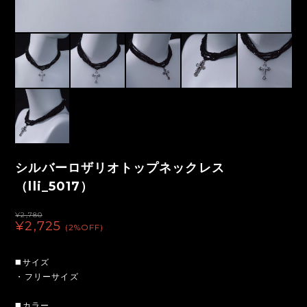
シルバーロザリオトップネックレス
（lli_5017）
¥2,780
¥2,725
(2%OFF)
◼️サイズ
・フリーサイズ
◼️カラー