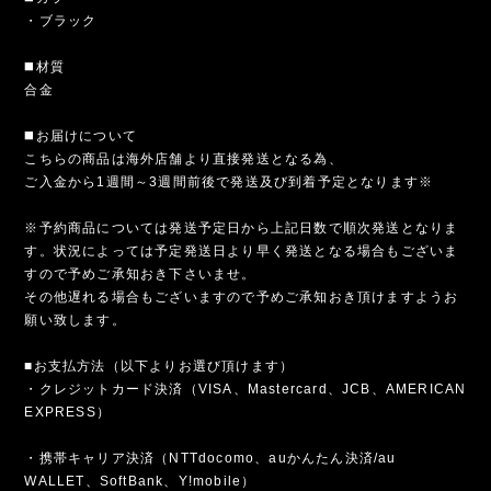
・ブラック
◼️材質
合金
◼️お届けについて
こちらの商品は海外店舗より直接発送となる為、
ご入金から1週間～3週間前後で発送及び到着予定となります※
※予約商品については発送予定日から上記日数で順次発送となりま
す。状況によっては予定発送日より早く発送となる場合もございま
すので予めご承知おき下さいませ。
その他遅れる場合もございますので予めご承知おき頂けますようお
願い致します。
■お支払方法（以下よりお選び頂けます）
・クレジットカード決済（VISA、Mastercard、JCB、AMERICAN
EXPRESS）
・携帯キャリア決済（NTTdocomo、auかんたん決済/au
WALLET、SoftBank、Y!mobile）