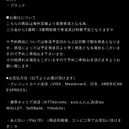
・ブラック
◼️お届けについて
こちらの商品は海外店舗より直接発送となる為、
ご入金から1週間～3週間前後で発送及び到着予定となります※
※予約商品については発送予定日から上記日数で順次発送となりま
す。状況によっては予定発送日より早く発送となる場合もございま
すので予めご承知おき下さいませ。
その他遅れる場合もございますので予めご承知おき頂けますようお
願い致します。
■お支払方法（以下よりお選び頂けます）
・クレジットカード決済（VISA、Mastercard、JCB、AMERICAN
EXPRESS）
・携帯キャリア決済（NTTdocomo、auかんたん決済/au
WALLET、SoftBank、Y!mobile）
・あと払い（Pay ID）（商品到着後、コンビニ等でお支払い頂けま
す）※