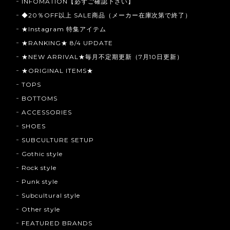
INFOMATION【必ずご確認下さい】
◆20％OFF以上 SALE商品（メーカー在庫次第で終了）
★Instagram 特集アイテム
★RANKING★ 8/4 UPDATE
★NEW ARRIVAL★毎月不定期更新（7月10日更新）
★ORIGINAL ITEMS★
TOPS
BOTTOMS
ACCESSORIES
SHOES
SUBCULTURE SETUP
Gothic style
Rock style
Punk style
Subcultural style
Other style
FEATURED BRANDS