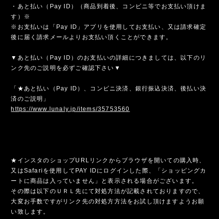
・あと払い（Pay ID）（商品到着後、コンビニ等でお支払い頂けま
す）※
※お支払いは「Pay ID」アプリを使用してお支払い、又は請求確定
後に届く請求メールよりお支払い頂くことができます。
▼あと払い（Pay ID）のお支払いの詳細につきましては、以下のリ
ンク先のご説明を必ずご確認下さい▼
「★あと払い（Pay ID）、コンビニ決済、銀行振込決済、後払い決
済のご説明」
https://www.lunaly.jp/items/35753560
★インスタのショップURLリンクからブラウザを開いての購入時、
又はSafariを使用してPAY IDにログインした際、「ショッピングカ
ートに商品は入っていません」と表示される場合がございます。
その際は以下のＵＲＬ先にて対処方法が記載されておりますので、
大変お手数ですがリンク先の対処方方法をお試し頂けますようお願
い致します。