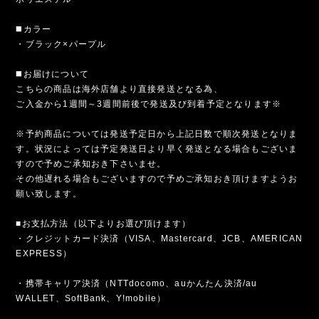
◼️カラー
・ブラック×パープル
◼️お届けについて
こちらの商品は海外店舗より直接発送となる為、
ご入金から1週間～3週間前後で発送及び到着予定となります※
※予約商品については発送予定日から上記日数で順次発送となりま
す。状況によっては予定発送日より早く発送となる場合もございま
すので予めご承知おき下さいませ。
その他遅れる場合もございますので予めご承知おき頂けますようお
願い致します。
■お支払方法（以下よりお選び頂けます）
・クレジットカード決済（VISA、Mastercard、JCB、AMERICAN
EXPRESS）
・携帯キャリア決済（NTTdocomo、auかんたん決済/au
WALLET、SoftBank、Y!mobile）