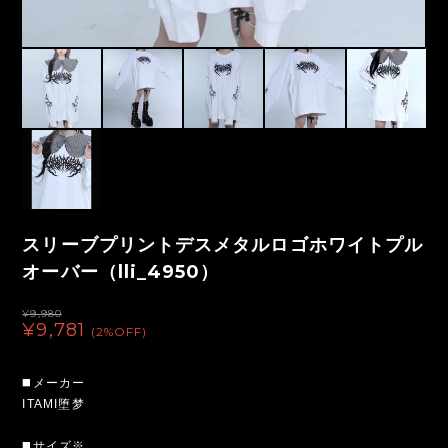
スリーブプリントデスメタルロゴホワイトプル
オーバー（lli_4950）
¥9,980
¥9,781
(2%OFF)
◼️メーカー
ITAMI堕梦
◼️サイズ※