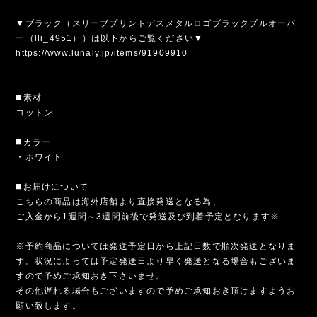
▼ブラック（スリーブプリントデスメタルロゴブラックプルオーバ
ー（lli_4951））は以下からご覧ください▼
https://www.lunaly.jp/items/91909910
◼️素材
コットン
◼️カラー
・ホワイト
◼️お届けについて
こちらの商品は海外店舗より直接発送となる為、
ご入金から1週間～3週間前後で発送及び到着予定となります※
※予約商品については発送予定日から上記日数で順次発送となりま
す。状況によっては予定発送日より早く発送となる場合もございま
すので予めご承知おき下さいませ。
その他遅れる場合もございますので予めご承知おき頂けますようお
願い致します。