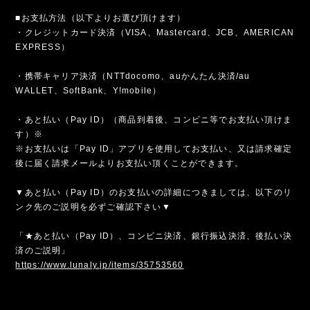
■お支払方法（以下よりお選び頂けます）
・クレジットカード決済（VISA、Mastercard、JCB、AMERICAN
EXPRESS）
・携帯キャリア決済（NTTdocomo、auかんたん決済/au
WALLET、SoftBank、Y!mobile）
・あと払い（Pay ID）（商品到着後、コンビニ等でお支払い頂けま
す）※
※お支払いは「Pay ID」アプリを使用してお支払い、又は請求確定
後に届く請求メールよりお支払い頂くことができます。
▼あと払い（Pay ID）のお支払いの詳細につきましては、以下のリ
ンク先のご説明を必ずご確認下さい▼
「★あと払い（Pay ID）、コンビニ決済、銀行振込決済、後払い決
済のご説明」
https://www.lunaly.jp/items/35753560