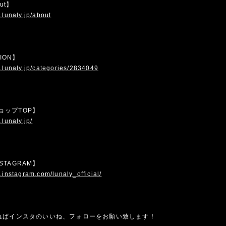
out】
.lunaly.jp/about
TION】
.lunaly.jp/categories/2834049
 ショップTOP】
.lunaly.jp/
INSTAGRAM】
.instagram.com/lunaly_official/
ればインスタのいいね、フォローをお願い致します！