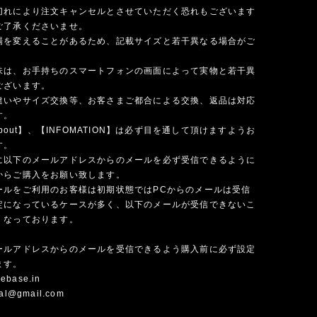
切れにより注文キャンセルとさせていただく恐れもございます
ご了承くださいませ。
場を変えることがあるため、記載サイズと若干異なる場合がご
味は、お手持ちのスマートフォンの画面によって実物と若干異
ございます。
違いやサイズ交換等、お客さまご都合による交換、返品は対応
す。
 about】、【INFOMATION】は必ず目を通して頂けますようお
す。
に以下のメールアドレスからのメールを必ず受信できるように
からご購入をお願い致します。
ールをご利用のお客様は初期状態ではPCからのメールは受信
定になっているケースが多く、以下のメールが受信できないこ
くなっております。
ールアドレスからのメールを受信できるよう購入前に必ず設定
ます。
ebase.in
cial@gmail.com