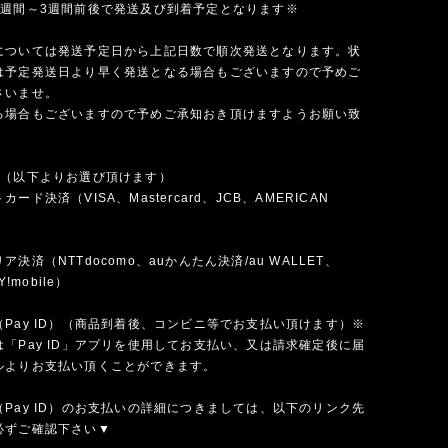
1週間～3週間前後で発送及び到着予定となります※
については発送予定日から上記日数で順次発送となります。状
は予定発送日より早く発送となる場合もございますので予めご
さいませ。
る場合もございますので予めご承知おき頂けますようお願い致
法（以下よりお選び頂けます）
ード決済（VISA、Mastercard、JCB、AMERICAN
）
決済（NTTdocomo、auかんたん決済/au WALLET、
Y!mobile）
Pay ID）（商品到着後、コンビニ等でお支払い頂けます）※
「Pay ID」アプリを使用してお支払い、又は請求確定後に届
ルよりお支払い頂くことができます。
Pay ID）のお支払いの詳細につきましては、以下のリンク先
必ずご確認下さい▼