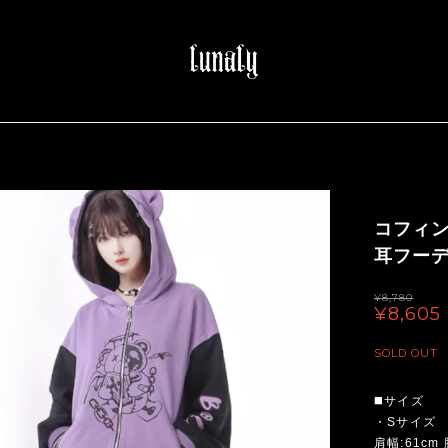
コフィ
耳フーデ
¥8,780
¥8,605
SOLD OUT
◼️サイズ
・Sサイズ
肩幅:61cm 