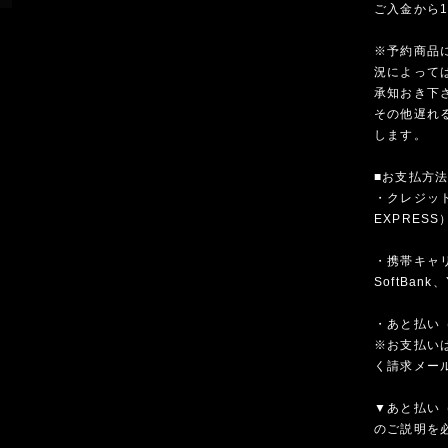
ご入金から
※予約商品
況によって
承知おき下
その他遅れ
します。
■お支払方
・クレジットカ
EXPRESS
・携帯キャリア
SoftBank、
・あと払い（
※お支払いは
く請求メー
▼あと払い（
のご説明を