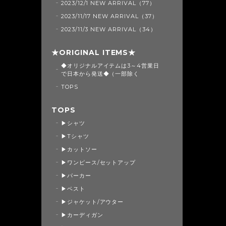
2023/12/1 NEW ARRIVAL（77）
2023/11/17 NEW ARRIVAL（37）
2023/11/3 NEW ARRIVAL（34）
★ORIGINAL ITEMS★
◆オリジナルアイテムは3～4営業日
で日本から発送◆（一部除く
TOPS
TOPS
▶シャツ
▶Tシャツ
▶カットソー
▶ワンピース/セットアップ
▶パーカー
▶ベスト
▶ジャケット/アウター
▶カーディガン