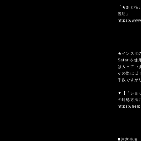
「★あと払い
説明」
https://ww
★インスタ
Safari
は入ってい
その際は以
手数ですが
▼【「ショ
の対処方法
https://hel
◼️注意事項