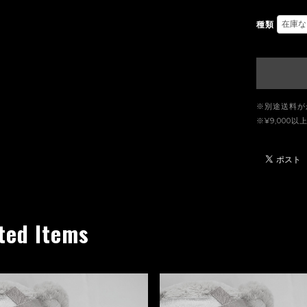
種類
※別途送料が
※¥9,00
ted Items