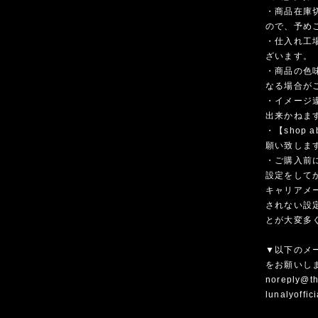
・商品在庫
ので、予め
・仕入れ工
ざいます。
・商品の色
なる場合が
・イメージ
出来かねま
・【shop
願い致しま
・ご購入前
設定をして
キャリアメ
されない設
とが大変多
▼以下のメ
をお願いし
noreply@th
lunalyoffi