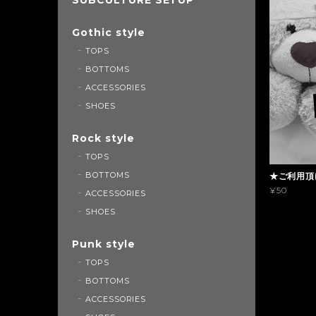
Gothic style
TOPS
BOTTOMS
ACCESSORIES
SHOES
Rock style
TOPS
BOTTOMS
★ご利用頂
¥50
ACCESSORIES
SHOES
Punk style
TOPS
BOTTOMS
ACCESSORIES