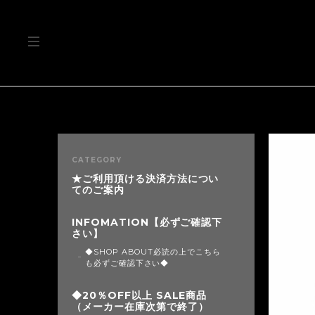
CATEGORY
★ご利用頂ける決済方法につい
てのご案内
INFOMATION【必ずご確認下
さい】
◆SHOP ABOUT必読の上でこちら
も必ずご確認下さい◆
◆20％OFF以上 SALE商品
（メーカー在庫次第で終了）