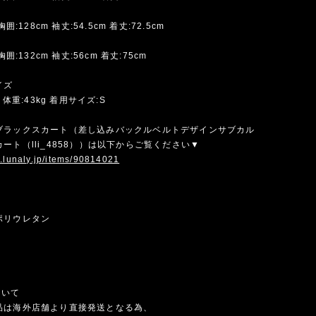
胸囲:128cm 袖丈:54.5cm 着丈:72.5cm
胸囲:132cm 袖丈:56cm 着丈:75cm
イズ
m 体重:43kg 着用サイズ:S
ブラックスカート（差し込みバックルベルトデザインサブカル
ート（lli_4858））は以下からご覧ください▼
w.lunaly.jp/items/90814021
ポリウレタン
ついて
品は海外店舗より直接発送となる為、