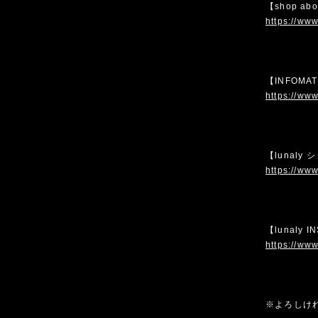
【shop ab
https://www
【INFOMA
https://www
【lunaly
https://www
【lunaly 
https://www
※よろしけ