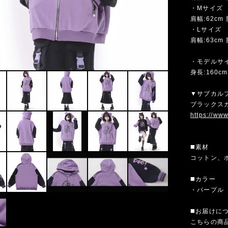
・Mサイズ
肩幅:62cm 
・Lサイズ
肩幅:63cm 
・モデルサ
身長:160c
▼サブカル
ブラックスカ
https://ww
◼️素材
コットン、
◼️カラー
・パープル
◼️お届けに
こちらの商