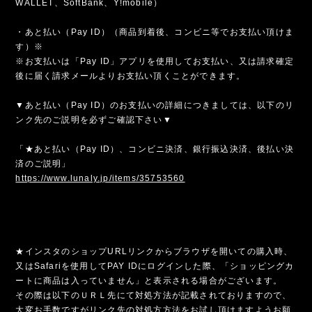
WALLET、SoftBank、Y!mobile）
・あと払い（Pay ID）（商品到着後、コンビニ等でお支払い頂けま
す）※
※お支払いは「Pay ID」アプリを使用してお支払い、又は請求確定
後に届く請求メールよりお支払い頂くことができます。
▼あと払い（Pay ID）のお支払いの詳細につきましては、以下のリ
ンク先のご説明を必ずご確認下さい▼
「★あと払い（Pay ID）、コンビニ決済、銀行振込決済、後払い決
済のご説明」
https://www.lunaly.jp/items/35753560
★インスタのショップURLリンクからブラウザを開いての購入時、
又はSafariを使用してPAY IDにログインした際、「ショッピングカ
ートに商品は入っていません」と表示される場合がございます。
その際は以下のＵＲＬ先にて対処方法が記載されておりますので、
大変お手数ですがリンク先の対処方方法をお試し頂けますようお願