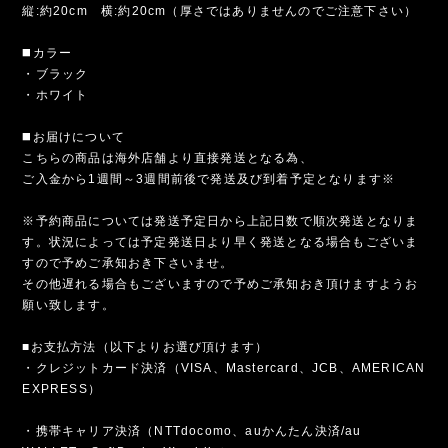
縦:約20cm 横:約20cm（厚さではありませんのでご注意下さい）
◼️カラー
・ブラック
・ホワイト
◼️お届けについて
こちらの商品は海外店舗より直接発送となる為、
ご入金から1週間～3週間前後で発送及び到着予定となります※
※予約商品については発送予定日から上記日数で順次発送となりま
す。状況によっては予定発送日より早く発送となる場合もございま
すので予めご承知おき下さいませ。
その他遅れる場合もございますので予めご承知おき頂けますようお
願い致します。
■お支払方法（以下よりお選び頂けます）
・クレジットカード決済（VISA、Mastercard、JCB、AMERICAN
EXPRESS）
・携帯キャリア決済（NTTdocomo、auかんたん決済/au