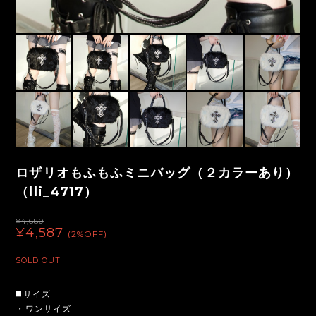
ロザリオもふもふミニバッグ（２カラーあり）
（lli_4717）
¥4,680
¥4,587
(2%OFF)
SOLD OUT
◼️サイズ
・ワンサイズ