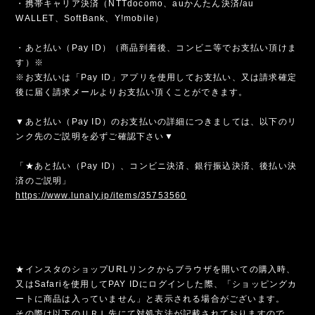
・携帯キャリア決済（NTTdocomo、auかんたん決済/au
WALLET、SoftBank、Y!mobile）
・あと払い（Pay ID）（商品到着後、コンビニ等でお支払い頂けま
す）※
※お支払いは「Pay ID」アプリを使用してお支払い、又は請求確定
後に届く請求メールよりお支払い頂くことができます。
▼あと払い（Pay ID）のお支払いの詳細につきましては、以下のリ
ンク先のご説明を必ずご確認下さい▼
「★あと払い（Pay ID）、コンビニ決済、銀行振込決済、後払い決
済のご説明」
https://www.lunaly.jp/items/35753560
★インスタのショップURLリンクからブラウザを開いての購入時、
又はSafariを使用してPAY IDにログインした際、「ショッピングカ
ートに商品は入っていません」と表示される場合がございます。
その際は以下のＵＲＬ先にて対処方法が記載されておりますので、