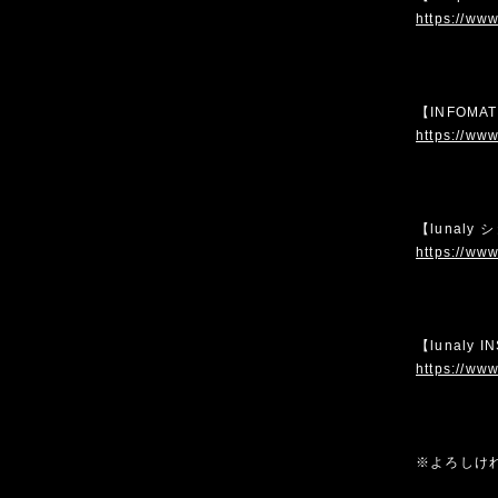
https://www
【INFOMA
https://www
【lunaly
https://www
【lunaly 
https://www
※よろしけ