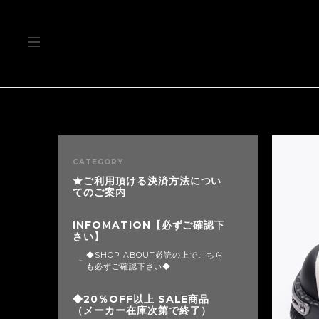
CATEGORY
★ご利用頂ける決済方法につい
てのご案内
INFOMATION【必ずご確認下
さい】
◆SHOP ABOUT必読の上でこちら
も必ずご確認下さい◆
◆20％OFF以上 SALE商品
（メーカー在庫次第で終了）