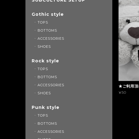
Gothic style
TOPS
BOTTOMS
ACCESSORIES
SHOES
Rock style
TOPS
BOTTOMS
ACCESSORIES
★ご利用頂
¥50
SHOES
Punk style
TOPS
BOTTOMS
ACCESSORIES