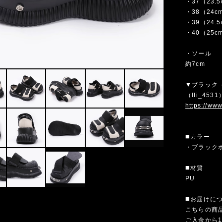
・37（23.
・38（24c
・39（24.
・40（25c
・ソール
約7cm
▼ブラック
（lli_4
https://ww
◼️カラー
・ブラック
◼️材質
PU
◼️お届けに
こちらの商
ご入金から