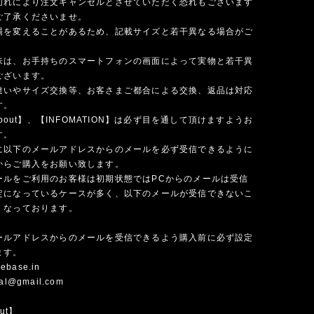
切れにより注文キャンセルとさせていただく恐れもございます
ご了承くださいませ。
場を変えることがあるため、記載サイズと若干異なる場合がご
味は、お手持ちのスマートフォンの画面によって実物と若干異
ございます。
違いやサイズ交換等、お客さまご都合による交換、返品は対応
す。
 about】、【INFOMATION】は必ず目を通して頂けますようお
す。
に以下のメールアドレスからのメールを必ず受信できるように
からご購入をお願い致します。
ールをご利用のお客様は初期状態ではPCからのメールは受信
定になっているケースが多く、以下のメールが受信できないこ
くなっております。
ールアドレスからのメールを受信できるよう購入前に必ず設定
ます。
ebase.in
cial@gmail.com
out】