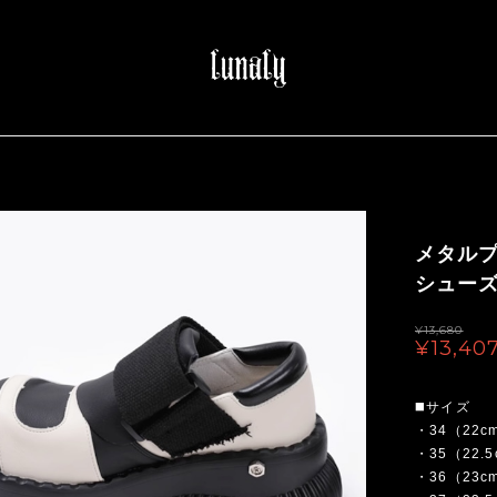
メタル
シューズ（
¥13,680
¥13,40
◼️サイズ
・34（22c
・35（22.
・36（23c