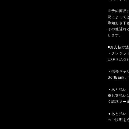
※予約商品
況によって
承知おき下
その他遅れ
します。
■お支払方
・クレジットカ
EXPRESS
・携帯キャリア
SoftBank、
・あと払い（
※お支払いは
く請求メー
▼あと払い（
のご説明を