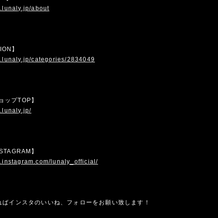
.lunaly.jp/about
TION】
.lunaly.jp/categories/2834049
 ショップTOP】
.lunaly.jp/
INSTAGRAM】
.instagram.com/lunaly_official/
ればインスタのいいね、フォローをお願い致します！