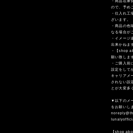
・商品在庫
ので、予め
・仕入れ工
ざいます。
・商品の色
なる場合が
・イメージ
出来かねま
・【shop
願い致しま
・ご購入前
設定をして
キャリアメ
されない設
とが大変多
▼以下のメ
をお願いし
noreply@th
lunalyoffi
【shop ab