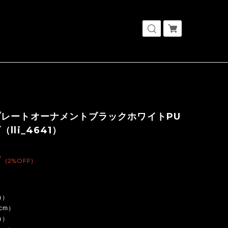
プレートオーナメントブラックホワイトPU
lli_4641）
7
(2%OFF)
m）
5cm）
m）