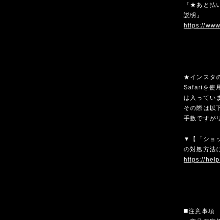
「★あと払い
説明」
https://ww
★インスタ
Safari
は入ってい
その際は以
手数ですが
▼【「ショ
の対処方法
https://hel
◼️注意事項