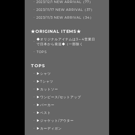
2023/12/1 NEW ARRIVAL（77）
2023/11/17 NEW ARRIVAL（37）
2023/11/3 NEW ARRIVAL（34）
★ORIGINAL ITEMS★
◆オリジナルアイテムは3～4営業日
で日本から発送◆（一部除く
TOPS
TOPS
▶シャツ
▶Tシャツ
▶カットソー
▶ワンピース/セットアップ
▶パーカー
▶ベスト
▶ジャケット/アウター
▶カーディガン