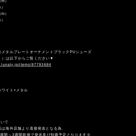
5cm）
m）
5cm）
m）
（メタルプレートオーナメントブラックPUシューズ
531））は以下からご覧ください▼
w.lunaly.jp/items/87793684
ホワイト×メタル
ついて
品は海外店舗より直接発送となる為、
1週間～3週間前後で発送及び到着予定となります※