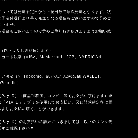
については発送予定日から上記日数で順次発送となります。状
は予定発送日より早く発送となる場合もございますので予めご
さいませ。
る場合もございますので予めご承知おき頂けますようお願い致
法（以下よりお選び頂けます）
ード決済（VISA、Mastercard、JCB、AMERICAN
）
決済（NTTdocomo、auかんたん決済/au WALLET、
Y!mobile）
Pay ID）（商品到着後、コンビニ等でお支払い頂けます）※
「Pay ID」アプリを使用してお支払い、又は請求確定後に届
ルよりお支払い頂くことができます。
Pay ID）のお支払いの詳細につきましては、以下のリンク先
必ずご確認下さい▼