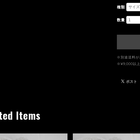
種類
数量
※別途送料が
※¥9,00
ted Items