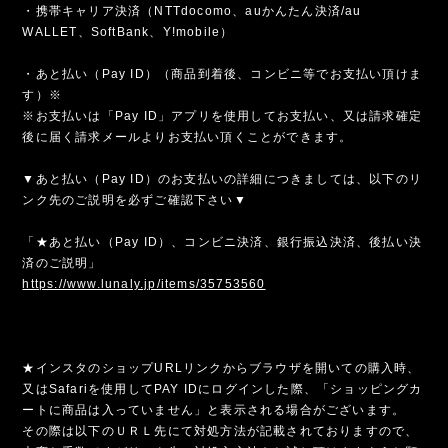
・携帯キャリア決済（NTTdocomo、auかんたん決済/au
WALLET、SoftBank、Y!mobile）
・あと払い（Pay ID）（商品到着後、コンビニ等でお支払い頂けま
す）※
※お支払いは「Pay ID」アプリを使用してお支払い、又は請求確定
後に届く請求メールよりお支払い頂くことができます。
▼あと払い（Pay ID）のお支払いの詳細につきましては、以下のリ
ンク先のご説明を必ずご確認下さい▼
「★あと払い（Pay ID）、コンビニ決済、銀行振込決済、後払い決
済のご説明」
https://www.lunaly.jp/items/35753560
★インスタのショップURLリンクからブラウザを開いての購入時、
又はSafariを使用してPAY IDにログインした際、「ショッピングカ
ートに商品は入っていません」と表示される場合がございます。
その際は以下のＵＲＬ先にて対処方法が記載されておりますので、