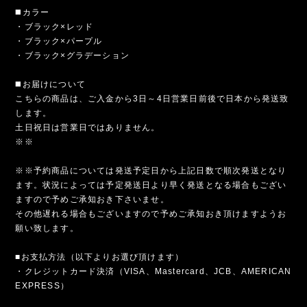
◼️カラー
・ブラック×レッド
・ブラック×パープル
・ブラック×グラデーション
◼️お届けについて
こちらの商品は、ご入金から3日～4日営業日前後で日本から発送致
します。
土日祝日は営業日ではありません。
※※
※※予約商品については発送予定日から上記日数で順次発送となり
ます。状況によっては予定発送日より早く発送となる場合もござい
ますので予めご承知おき下さいませ。
その他遅れる場合もございますので予めご承知おき頂けますようお
願い致します。
■お支払方法（以下よりお選び頂けます）
・クレジットカード決済（VISA、Mastercard、JCB、AMERICAN
EXPRESS）