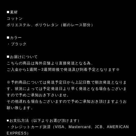
◼️素材
コットン
ポリエステル、ポリウレタン（裾のレース部分）
◼️カラー
・ブラック
◼️お届けについて
こちらの商品は海外店舗より直接発送となる為、
ご入金から1週間～3週間前後で発送及び到着予定となります※
※予約商品については発送予定日から上記日数で順次発送となりま
す。状況によっては予定発送日より早く発送となる場合もございま
すので予めご承知おき下さいませ。
その他遅れる場合もございますので予めご承知おき頂けますようお
願い致します。
■お支払方法（以下よりお選び頂けます）
・クレジットカード決済（VISA、Mastercard、JCB、AMERICAN
EXPRESS）