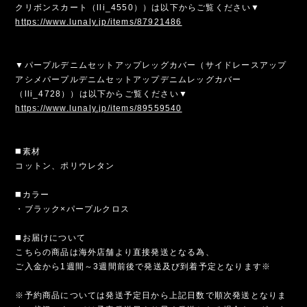
クリボンスカート（lli_4550））は以下からご覧ください▼
https://www.lunaly.jp/items/87921486
▼パープルデニムセットアップレッグカバー（サイドレースアップ
アシメパープルデニムセットアップデニムレッグカバー
（lli_4728））は以下からご覧ください▼
https://www.lunaly.jp/items/89559540
◼️素材
コットン、ポリウレタン
◼️カラー
・ブラック×パープルクロス
◼️お届けについて
こちらの商品は海外店舗より直接発送となる為、
ご入金から1週間～3週間前後で発送及び到着予定となります※
※予約商品については発送予定日から上記日数で順次発送となりま