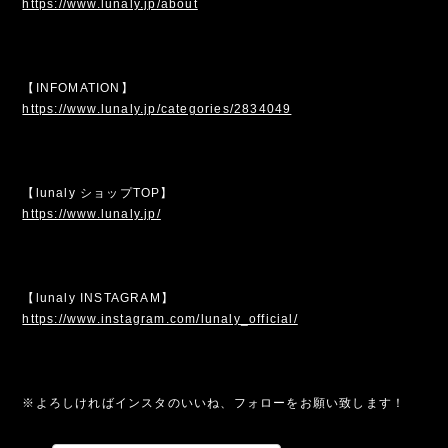
https://www.lunaly.jp/about
【INFOMATION】
https://www.lunaly.jp/categories/2834049
【lunaly ショップTOP】
https://www.lunaly.jp/
【lunaly INSTAGRAM】
https://www.instagram.com/lunaly_official/
※よろしければインスタのいいね、フォローをお願い致します！