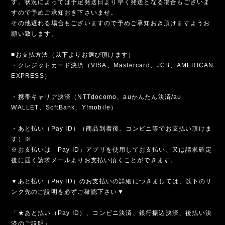
す。状況によっては予定発送日より早く発送となる場合もございま
すので予めご承知おき下さいませ。
その他遅れる場合もございますので予めご承知おき頂けますようお
願い致します。
■お支払方法（以下よりお選び頂けます）
・クレジットカード決済（VISA、Mastercard、JCB、AMERICAN
EXPRESS）
・携帯キャリア決済（NTTdocomo、auかんたん決済/au
WALLET、SoftBank、Y!mobile）
・あと払い（Pay ID）（商品到着後、コンビニ等でお支払い頂けま
す）※
※お支払いは「Pay ID」アプリを使用してお支払い、又は請求確定
後に届く請求メールよりお支払い頂くことができます。
▼あと払い（Pay ID）のお支払いの詳細につきましては、以下のリ
ンク先のご説明を必ずご確認下さい▼
「★あと払い（Pay ID）、コンビニ決済、銀行振込決済、後払い決
済のご説明」