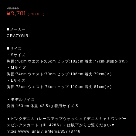
¥9,980
¥9,781
(2%OFF)
◼️メーカー
CRAZYGIRL
◼️サイズ
・Sサイズ
胸囲:70cm ウエスト:66cm ヒップ:102cm 着丈:77cm(肩紐を含む)
・Mサイズ
胸囲:74cm ウエスト:70cm ヒップ:106cm 着丈:79cm(〃)
・Lサイズ
胸囲:78cm ウエスト:74cm ヒップ:110cm 着丈:81cm(〃)
・モデルサイズ
身長:163cm 体重:42.5kg 着用サイズ:S
▼ピンクデニム（レースアップウォッシュドデニムキャミワンピー
スピンクスカート（lli_4286））は以下からご覧ください▼
https://www.lunaly.jp/items/85778746