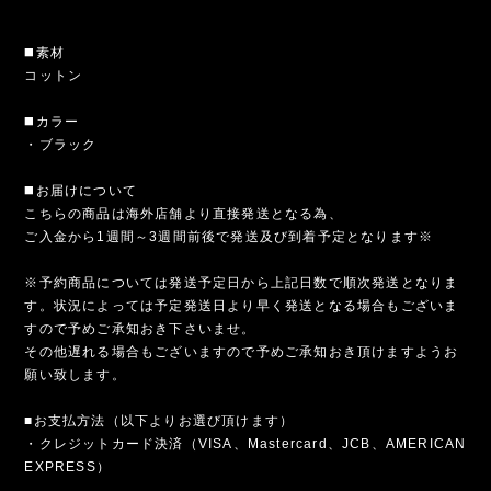
◼️素材
コットン
◼️カラー
・ブラック
◼️お届けについて
こちらの商品は海外店舗より直接発送となる為、
ご入金から1週間～3週間前後で発送及び到着予定となります※
※予約商品については発送予定日から上記日数で順次発送となりま
す。状況によっては予定発送日より早く発送となる場合もございま
すので予めご承知おき下さいませ。
その他遅れる場合もございますので予めご承知おき頂けますようお
願い致します。
■お支払方法（以下よりお選び頂けます）
・クレジットカード決済（VISA、Mastercard、JCB、AMERICAN
EXPRESS）