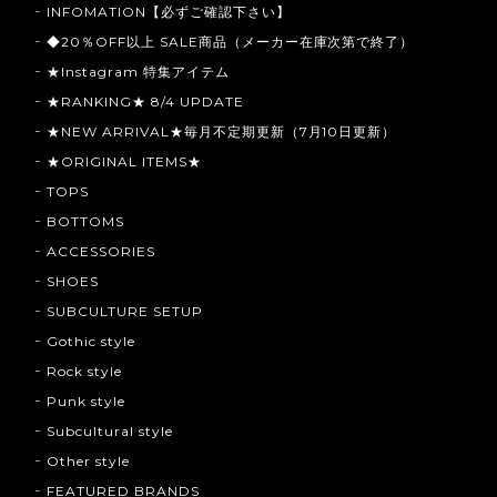
INFOMATION【必ずご確認下さい】
◆20％OFF以上 SALE商品（メーカー在庫次第で終了）
★Instagram 特集アイテム
★RANKING★ 8/4 UPDATE
★NEW ARRIVAL★毎月不定期更新（7月10日更新）
★ORIGINAL ITEMS★
TOPS
BOTTOMS
ACCESSORIES
SHOES
SUBCULTURE SETUP
Gothic style
Rock style
Punk style
Subcultural style
Other style
FEATURED BRANDS