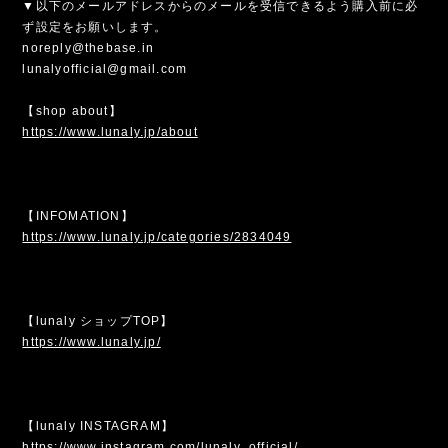
▼以下のメールアドレスからのメールを受信できるよう購入前に必
ず設定をお願いします。
noreply@thebase.in
lunalyofficial@gmail.com
【shop about】
https://www.lunaly.jp/about
【INFOMATION】
https://www.lunaly.jp/categories/2834049
【lunaly ショップTOP】
https://www.lunaly.jp/
【lunaly INSTAGRAM】
https://www.instagram.com/lunaly_official/