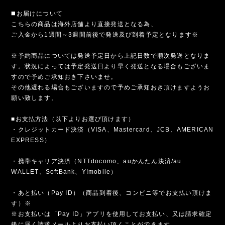
◼️お届けについて
こちらの商品は海外店舗より直接発送となる為、
ご入金から1週間～3週間前後で発送及び到着予定となります※
※予約商品については発送予定日から上記日数で順次発送となりま
す。状況によっては予定発送日より早く発送となる場合もございま
すので予めご承知おき下さいませ。
その他遅れる場合もございますので予めご承知おき頂けますようお
願い致します。
■お支払方法（以下よりお選び頂けます）
・クレジットカード決済（VISA、Mastercard、JCB、AMERICAN
EXPRESS）
・携帯キャリア決済（NTTdocomo、auかんたん決済/au
WALLET、SoftBank、Y!mobile）
・あと払い（Pay ID）（商品到着後、コンビニ等でお支払い頂けま
す）※
※お支払いは「Pay ID」アプリを使用してお支払い、又は請求確定
後に届く請求メールよりお支払い頂くことができます。