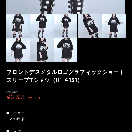
フロントデスメタルロゴグラフィックショート
スリーブTシャツ（lli_4131）
¥6,480
¥6,351
(2%OFF)
◼️メーカー
ITAMI堕梦
◼️サイズ