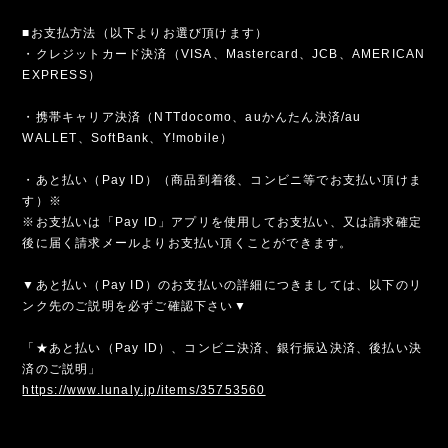
■お支払方法（以下よりお選び頂けます）
・クレジットカード決済（VISA、Mastercard、JCB、AMERICAN
EXPRESS）
・携帯キャリア決済（NTTdocomo、auかんたん決済/au
WALLET、SoftBank、Y!mobile）
・あと払い（Pay ID）（商品到着後、コンビニ等でお支払い頂けま
す）※
※お支払いは「Pay ID」アプリを使用してお支払い、又は請求確定
後に届く請求メールよりお支払い頂くことができます。
▼あと払い（Pay ID）のお支払いの詳細につきましては、以下のリ
ンク先のご説明を必ずご確認下さい▼
「★あと払い（Pay ID）、コンビニ決済、銀行振込決済、後払い決
済のご説明」
https://www.lunaly.jp/items/35753560