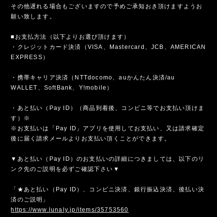
その他遅れる場合もございますので予めご承知おき頂けますようお
願い致します。
■お支払方法（以下よりお選び頂けます）
・クレジットカード決済（VISA、Mastercard、JCB、AMERICAN
EXPRESS）
・携帯キャリア決済（NTTdocomo、auかんたん決済/au
WALLET、SoftBank、Y!mobile）
・あと払い（Pay ID）（商品到着後、コンビニ等でお支払い頂けま
す）※
※お支払いは「Pay ID」アプリを使用してお支払い、又は請求確定
後に届く請求メールよりお支払い頂くことができます。
▼あと払い（Pay ID）のお支払いの詳細につきましては、以下のリ
ンク先のご説明を必ずご確認下さい▼
「★あと払い（Pay ID）、コンビニ決済、銀行振込決済、後払い決
済のご説明」
https://www.lunaly.jp/items/35753560