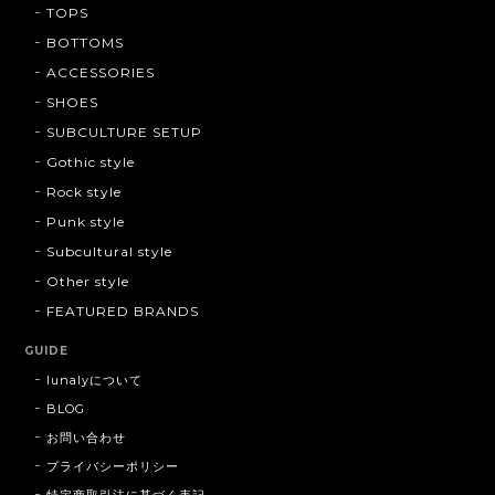
TOPS
BOTTOMS
ACCESSORIES
SHOES
SUBCULTURE SETUP
Gothic style
Rock style
Punk style
Subcultural style
Other style
FEATURED BRANDS
GUIDE
lunalyについて
BLOG
お問い合わせ
プライバシーポリシー