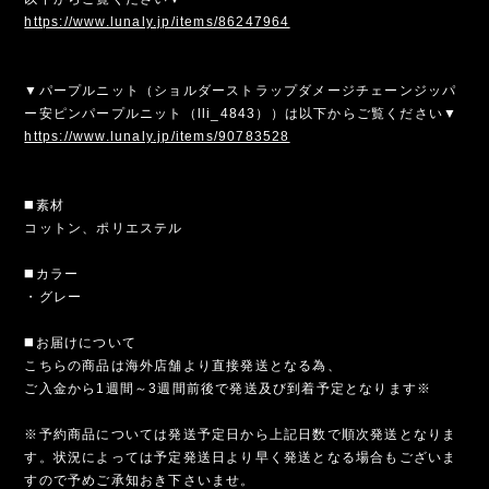
https://www.lunaly.jp/items/86247964
▼パープルニット（ショルダーストラップダメージチェーンジッパ
ー安ピンパープルニット（lli_4843））は以下からご覧ください▼
https://www.lunaly.jp/items/90783528
◼️素材
コットン、ポリエステル
◼️カラー
・グレー
◼️お届けについて
こちらの商品は海外店舗より直接発送となる為、
ご入金から1週間～3週間前後で発送及び到着予定となります※
※予約商品については発送予定日から上記日数で順次発送となりま
す。状況によっては予定発送日より早く発送となる場合もございま
すので予めご承知おき下さいませ。