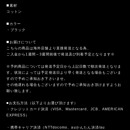
◼️素材
コットン
◼️カラー
・ブラック
◼️お届けについて
こちらの商品は海外店舗より直接発送となる為、
ご入金から1週間～3週間前後で発送及び到着予定となります※
※予約商品については発送予定日から上記日数で順次発送となりま
す。状況によっては予定発送日より早く発送となる場合もございま
すので予めご承知おき下さいませ。
その他遅れる場合もございますので予めご承知おき頂けますようお
願い致します。
■お支払方法（以下よりお選び頂けます）
・クレジットカード決済（VISA、Mastercard、JCB、AMERICAN
EXPRESS）
・携帯キャリア決済（NTTdocomo、auかんたん決済/au