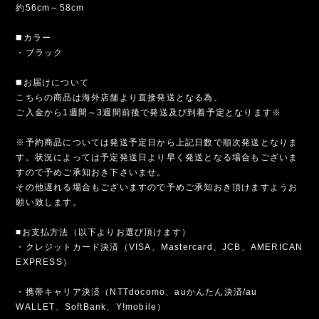
約56cm～58cm
◼️カラー
・ブラック
◼️お届けについて
こちらの商品は海外店舗より直接発送となる為、
ご入金から1週間～3週間前後で発送及び到着予定となります※
※予約商品については発送予定日から上記日数で順次発送となりま
す。状況によっては予定発送日より早く発送となる場合もございま
すので予めご承知おき下さいませ。
その他遅れる場合もございますので予めご承知おき頂けますようお
願い致します。
■お支払方法（以下よりお選び頂けます）
・クレジットカード決済（VISA、Mastercard、JCB、AMERICAN
EXPRESS）
・携帯キャリア決済（NTTdocomo、auかんたん決済/au
WALLET、SoftBank、Y!mobile）