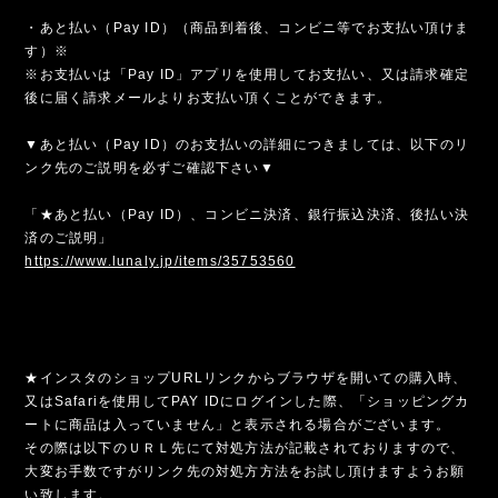
・あと払い（Pay ID）（商品到着後、コンビニ等でお支払い頂けま
す）※
※お支払いは「Pay ID」アプリを使用してお支払い、又は請求確定
後に届く請求メールよりお支払い頂くことができます。
▼あと払い（Pay ID）のお支払いの詳細につきましては、以下のリ
ンク先のご説明を必ずご確認下さい▼
「★あと払い（Pay ID）、コンビニ決済、銀行振込決済、後払い決
済のご説明」
https://www.lunaly.jp/items/35753560
★インスタのショップURLリンクからブラウザを開いての購入時、
又はSafariを使用してPAY IDにログインした際、「ショッピングカ
ートに商品は入っていません」と表示される場合がございます。
その際は以下のＵＲＬ先にて対処方法が記載されておりますので、
大変お手数ですがリンク先の対処方方法をお試し頂けますようお願
い致します。