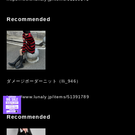
Recommended
ダメージボーダーニット（lli_946）
https://www.lunaly.jp/items/51391789
Recommended