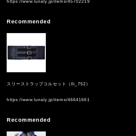
https://www.lunaly.jp/items/45702219
Recommended
スリーストラップコルセット（lli_752）
https://www.lunaly.jp/items/46641661
Recommended