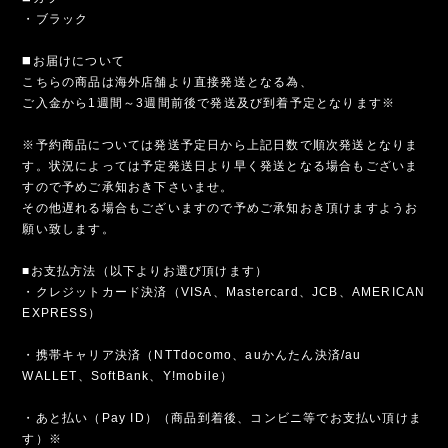
・ブラック
◼️お届けについて
こちらの商品は海外店舗より直接発送となる為、
ご入金から1週間～3週間前後で発送及び到着予定となります※
※予約商品については発送予定日から上記日数で順次発送となりま
す。状況によっては予定発送日より早く発送となる場合もございま
すので予めご承知おき下さいませ。
その他遅れる場合もございますので予めご承知おき頂けますようお
願い致します。
■お支払方法（以下よりお選び頂けます）
・クレジットカード決済（VISA、Mastercard、JCB、AMERICAN
EXPRESS）
・携帯キャリア決済（NTTdocomo、auかんたん決済/au
WALLET、SoftBank、Y!mobile）
・あと払い（Pay ID）（商品到着後、コンビニ等でお支払い頂けま
す）※