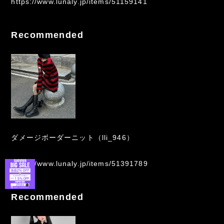
https://www.lunaly.jp/items/51159141
Recommended
ダメージボーダーニット（lli_946）
https://www.lunaly.jp/items/51391789
Recommended