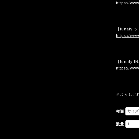
https://www
【lunaly
https://www
【lunaly 
https://www
※よろしけ
種類
数量