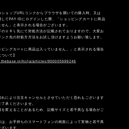
のショップURLリンクからブラウザを開いての購入時、又は
を使用してPAY IDにログインした際、「ショッピングカートに商品
ません」と表示される場合がございます。
下のＵＲＬ先にて対処方法が記載されておりますので、大変お
リンク先の対処方方法をお試し頂けますようお願い致します。
ッピングカートに商品は入っていません。」と表示される場合
について】
p.thebase.in/hc/ja/articles/900005699246
切れにより注文キャンセルとさせていただく恐れもございます
ご了承くださいませ。
場を変えることがあるため、記載サイズと若干異なる場合がご
味は、お手持ちのスマートフォンの画面によって実物と若干異
ございます。