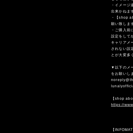
・イメージ
出来かねま
・【shop
願い致しま
・ご購入前
設定をして
キャリアメ
されない設
とが大変多
▼以下のメ
をお願いし
noreply@th
lunalyoffi
【shop ab
https://www
【INFOMA