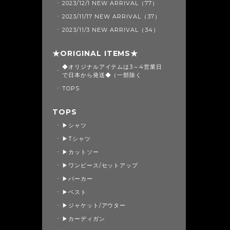
2023/12/1 NEW ARRIVAL（77）
2023/11/17 NEW ARRIVAL（37）
2023/11/3 NEW ARRIVAL（34）
★ORIGINAL ITEMS★
◆オリジナルアイテムは3～4営業日
で日本から発送◆（一部除く
TOPS
TOPS
▶シャツ
▶Tシャツ
▶カットソー
▶ワンピース/セットアップ
▶パーカー
▶ベスト
▶ジャケット/アウター
▶カーディガン