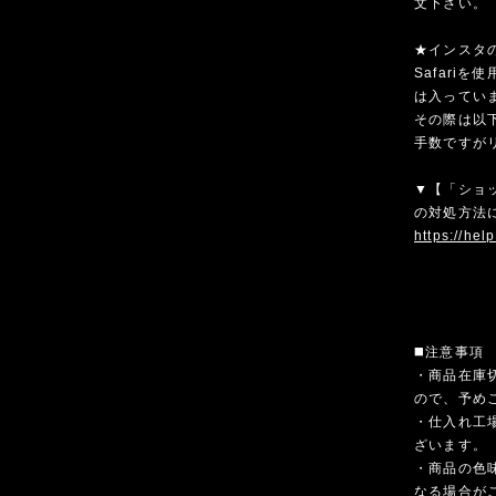
文下さい。
★インスタ
Safari
は入ってい
その際は以
手数ですが
▼【「ショ
の対処方法
https://hel
◼️注意事項
・商品在庫
ので、予め
・仕入れ工
ざいます。
・商品の色
なる場合が