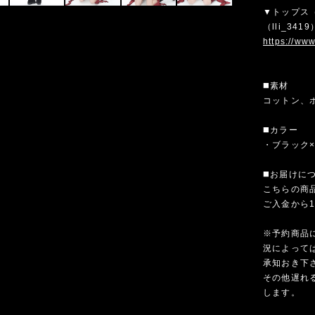
▼トップス
（lli_3
https://ww
◼️素材
コットン、
◼️カラー
・ブラック
◼️お届けに
こちらの商
ご入金から
※予約商品
況によって
承知おき下
その他遅れ
します。