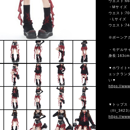
ウエスト:66c
・Mサイズ
ウエスト:70c
・Lサイズ
ウエスト:74c
※ボーンア
・モデルサ
身長:163cm
▼ホワイト
ェックランダ
い▼
https://ww
▼トップス
（lli_3
https://ww