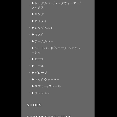
▶レッグカバー/レッグウォーマー/
ソックス
▶リング
▶ネクタイ
▶レッグベルト
▶マスク
▶アームカバー
▶ヘッドバンド/ヘアアクセ/カチュ
ーシャ
▶ピアス
▶ドール
▶グローブ
▶ネックウォーマー
▶マフラー/ストール
▶クッション
SHOES
SUBCULTURE SETUP