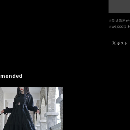
※別途送料が
※¥9,00
mended