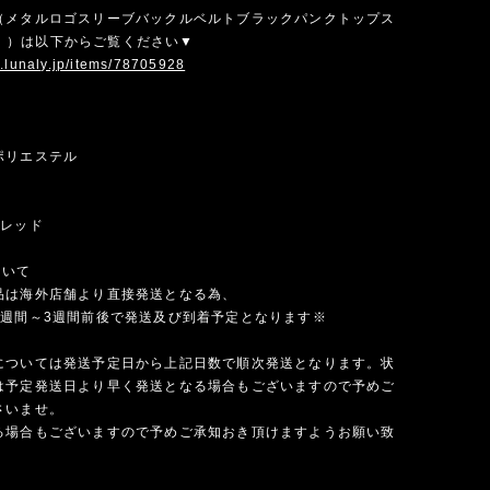
（メタルロゴスリーブバックルベルトブラックパンクトップス
419））は以下からご覧ください▼
w.lunaly.jp/items/78705928
ポリエステル
×レッド
ついて
品は海外店舗より直接発送となる為、
1週間～3週間前後で発送及び到着予定となります※
については発送予定日から上記日数で順次発送となります。状
は予定発送日より早く発送となる場合もございますので予めご
さいませ。
る場合もございますので予めご承知おき頂けますようお願い致