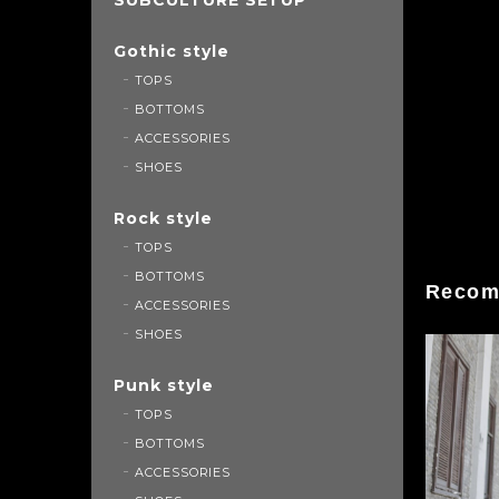
Gothic style
TOPS
BOTTOMS
ACCESSORIES
SHOES
Rock style
TOPS
BOTTOMS
Recom
ACCESSORIES
SHOES
Punk style
TOPS
BOTTOMS
ACCESSORIES