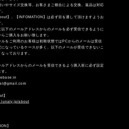
違いやサイズ交換等、お客さまご都合による交換、返品は対応
す。
 about】、【INFOMATION】は必ず目を通して頂けますようお
す。
に以下のメールアドレスからのメールを必ず受信できるように
からご購入をお願い致します。
ールをご利用のお客様は初期状態ではPCからのメールは受信
定になっているケースが多く、以下のメールが受信できないこ
くなっております。
ールアドレスからのメールを受信できるよう購入前に必ず設定
ます。
ebase.in
cial@gmail.com
out】
.lunaly.jp/about
TION】