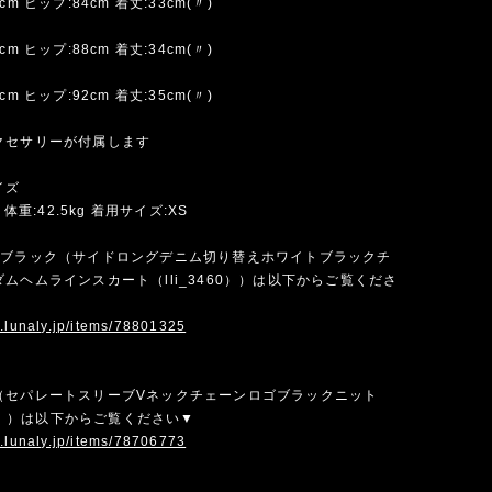
m ヒップ:84cm 着丈:33cm(〃)
m ヒップ:88cm 着丈:34cm(〃)
m ヒップ:92cm 着丈:35cm(〃)
クセサリーが付属します
イズ
 体重:42.5kg 着用サイズ:XS
×ブラック（サイドロングデニム切り替えホワイトブラックチ
ムヘムラインスカート（lli_3460））は以下からご覧くださ
w.lunaly.jp/items/78801325
（セパレートスリーブVネックチェーンロゴブラックニット
423））は以下からご覧ください▼
w.lunaly.jp/items/78706773