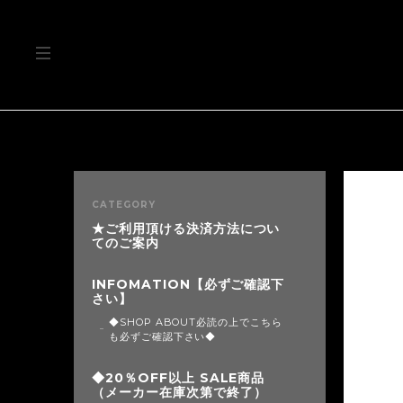
CATEGORY
★ご利用頂ける決済方法につい
てのご案内
INFOMATION【必ずご確認下
さい】
◆SHOP ABOUT必読の上でこちら
も必ずご確認下さい◆
◆20％OFF以上 SALE商品
（メーカー在庫次第で終了）