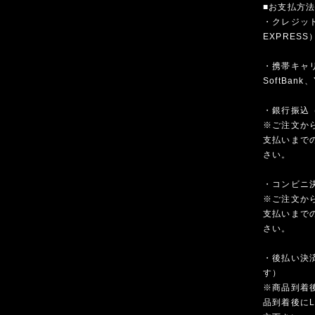
■お支払方
・クレジットカ
EXPRESS
・携帯キャリア
SoftBank、
・銀行振込
※ご注文か
支払いまで
さい。
・コンビニ決済
※ご注文か
支払いまで
さい。
・後払い決済
す）
※商品到着
品到着後にL