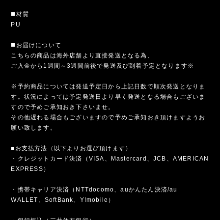
◼️材質
PU
◼️お届けについて
こちらの商品は海外店舗より直接発送となる為、
ご入金から1週間～3週間前後で発送及び到着予定となります※
※予約商品については発送予定日から上記日数で順次発送となりま
す。状況によっては予定発送日より早く発送となる場合もございま
すので予めご承知おき下さいませ。
その他遅れる場合もございますので予めご承知おき頂けますようお
願い致します。
■お支払方法（以下よりお選び頂けます）
・クレジットカード決済（VISA、Mastercard、JCB、AMERICAN
EXPRESS）
・携帯キャリア決済（NTTdocomo、auかんたん決済/au
WALLET、SoftBank、Y!mobile）