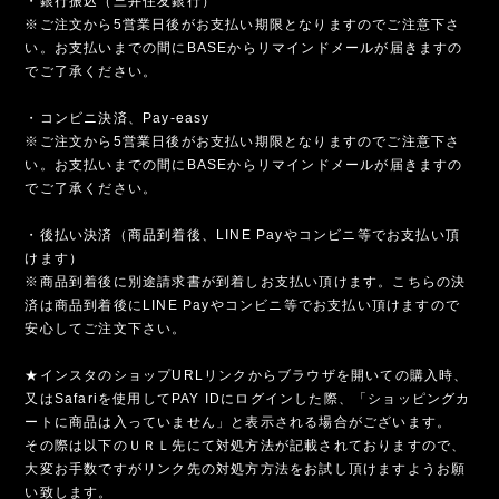
・銀行振込（三井住友銀行）
※ご注文から5営業日後がお支払い期限となりますのでご注意下さ
い。お支払いまでの間にBASEからリマインドメールが届きますの
でご了承ください。
・コンビニ決済、Pay-easy
※ご注文から5営業日後がお支払い期限となりますのでご注意下さ
い。お支払いまでの間にBASEからリマインドメールが届きますの
でご了承ください。
・後払い決済（商品到着後、LINE Payやコンビニ等でお支払い頂
けます）
※商品到着後に別途請求書が到着しお支払い頂けます。こちらの決
済は商品到着後にLINE Payやコンビニ等でお支払い頂けますので
安心してご注文下さい。
★インスタのショップURLリンクからブラウザを開いての購入時、
又はSafariを使用してPAY IDにログインした際、「ショッピングカ
ートに商品は入っていません」と表示される場合がございます。
その際は以下のＵＲＬ先にて対処方法が記載されておりますので、
大変お手数ですがリンク先の対処方方法をお試し頂けますようお願
い致します。