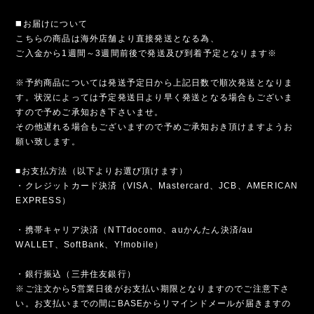
◼️お届けについて
こちらの商品は海外店舗より直接発送となる為、
ご入金から1週間～3週間前後で発送及び到着予定となります※
※予約商品については発送予定日から上記日数で順次発送となりま
す。状況によっては予定発送日より早く発送となる場合もございま
すので予めご承知おき下さいませ。
その他遅れる場合もございますので予めご承知おき頂けますようお
願い致します。
■お支払方法（以下よりお選び頂けます）
・クレジットカード決済（VISA、Mastercard、JCB、AMERICAN
EXPRESS）
・携帯キャリア決済（NTTdocomo、auかんたん決済/au
WALLET、SoftBank、Y!mobile）
・銀行振込（三井住友銀行）
※ご注文から5営業日後がお支払い期限となりますのでご注意下さ
い。お支払いまでの間にBASEからリマインドメールが届きますの