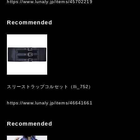
https://www.lunaly.jp/items/45702219
Recommended
スリーストラップコルセット（lli_752）
https://www.lunaly.jp/items/46641661
Recommended