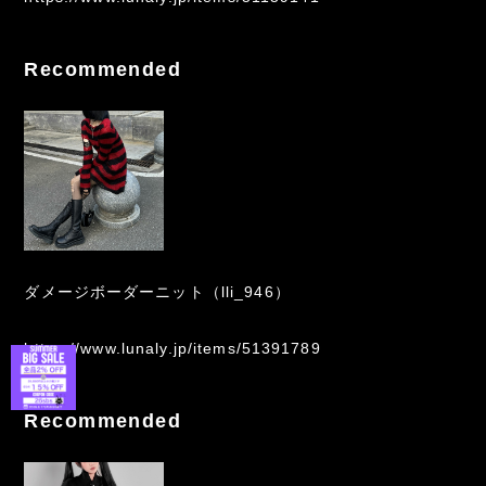
Recommended
ダメージボーダーニット（lli_946）
https://www.lunaly.jp/items/51391789
Recommended