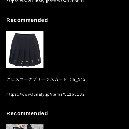
https://www.lunaly.jp/items/49268691
Recommended
クロスマークプリーツスカート（lli_942）
https://www.lunaly.jp/items/51165132
Recommended