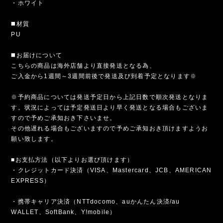
・ホワイト
◼️材質
PU
◼️お届けについて
こちらの商品は海外店舗より直接発送となる為、
ご入金から1週間～3週間前後で発送及び到着予定となります※
※予約商品については発送予定日から上記日数で順次発送となりま
す。状況によっては予定発送日より早く発送となる場合もございま
すので予めご承知おき下さいませ。
その他遅れる場合もございますので予めご承知おき頂けますようお
願い致します。
■お支払方法（以下よりお選び頂けます）
・クレジットカード決済（VISA、Mastercard、JCB、AMERICAN
EXPRESS）
・携帯キャリア決済（NTTdocomo、auかんたん決済/au
WALLET、SoftBank、Y!mobile）