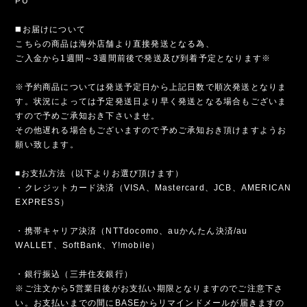
PU
◼️お届けについて
こちらの商品は海外店舗より直接発送となる為、
ご入金から1週間～3週間前後で発送及び到着予定となります※
※予約商品については発送予定日から上記日数で順次発送となりま
す。状況によっては予定発送日より早く発送となる場合もございま
すので予めご承知おき下さいませ。
その他遅れる場合もございますので予めご承知おき頂けますようお
願い致します。
■お支払方法（以下よりお選び頂けます）
・クレジットカード決済（VISA、Mastercard、JCB、AMERICAN
EXPRESS）
・携帯キャリア決済（NTTdocomo、auかんたん決済/au
WALLET、SoftBank、Y!mobile）
・銀行振込（三井住友銀行）
※ご注文から5営業日後がお支払い期限となりますのでご注意下さ
い。お支払いまでの間にBASEからリマインドメールが届きますの