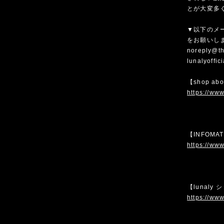
とが大変多
▼以下のメ
をお願いし
noreply@th
lunalyoffi
【shop ab
https://www
【INFOMA
https://www
【lunaly
https://www