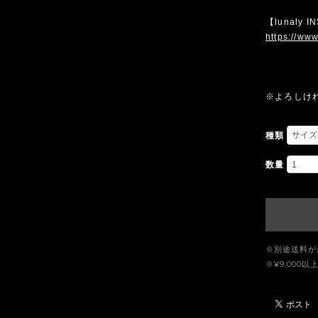
【lunaly 
https://www
※よろしけ
種類
数量
※別途送料が
※¥9,00