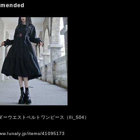
mended
ーウエストベルトワンピース（lli_504）
www.lunaly.jp/items/41095173