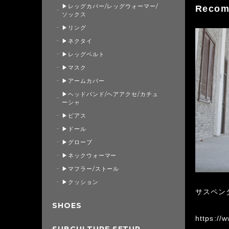
▶レッグカバー/レッグウォーマー/
Recom
ソックス
▶リング
▶ネクタイ
▶レッグベルト
▶マスク
▶アームカバー
▶ヘッドバンド/ヘアアクセ/カチュ
ーシャ
▶ピアス
▶ドール
▶グローブ
▶ネックウォーマー
▶マフラー/ストール
▶クッション
サスペンダ
SHOES
https://
SUBCULTURE SETUP