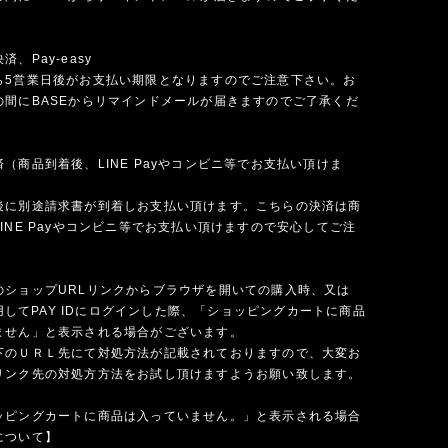
、Pay-easy
ら5営業日後がお支払い期限となりますのでご注意下さい。お
の間にBASEからリマインドメールが届きますのでご了承くだ
（商品到着後、LINE Payやコンビニ等でお支払い頂けま
後に別途請求書が到着しお支払い頂けます。こちらの決済は商
INE Payやコンビニ等でお支払い頂けますので安心してご注
のショップURLリンクからブラウザを開いての購入時、又は
を使用してPAY IDにログインした際、「ショッピングカートに商品
ません」と表示される場合がございます。
下のＵＲＬ先にて対処方法が記載されておりますので、大変お
リンク先の対処方方法をお試し頂けますようお願い致します。
ッピングカートに商品は入っていません。」と表示される場合
について】