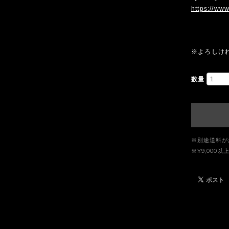
https://www
※よろしけ
数量
※別途送料が
※¥9,00