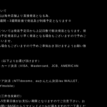
ついて
品は海外店舗より直接発送となる為、
1週間～3週間前後で発送及び到着予定となります※
については発送予定日から上記日数で順次発送となります。状
は予定発送日より早く発送となる場合もございますので予めご
さいませ。
る場合もございますので予めご承知おき頂けますようお願い致
法（以下よりお選び頂けます）
ード決済（VISA、Mastercard、JCB、AMERICAN
）
決済（NTTdocomo、auかんたん決済/au WALLET、
Y!mobile）
（三井住友銀行）
ら5営業日後がお支払い期限となりますのでご注意下さい。お
の間にBASEからリマインドメールが届きますのでご了承くだ