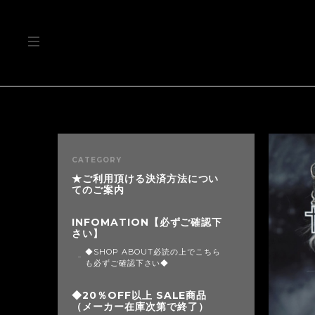
CATEGORY
★ご利用頂ける決済方法につい
てのご案内
INFOMATION【必ずご確認下
さい】
◆SHOP ABOUT必読の上でこちら
も必ずご確認下さい◆
◆20％OFF以上 SALE商品
（メーカー在庫次第で終了）