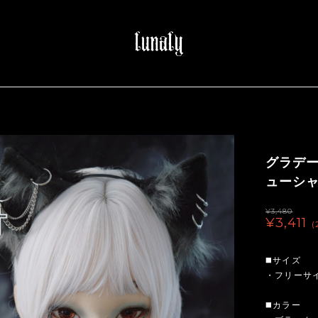
グラデ
ューシャ（
¥3,480
¥3,411
(
◼️サイズ
・フリーサ
◼️カラー