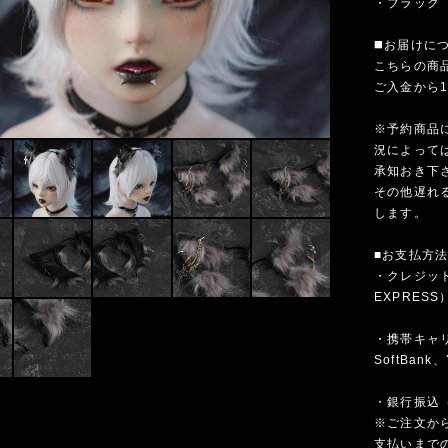
・ブラック
◼️お届けに
こちらの商
ご入金から
※予約商品
況によって
承知おき下
その他遅れ
します。
■お支払方
・クレジットカ
EXPRESS
・携帯キャリア
SoftBank、
・銀行振込
※ご注文か
支払いまで