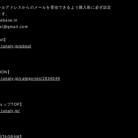
ールアドレスからのメールを受信できるよう購入前に必ず設定
ます。
ebase.in
cial@gmail.com
out】
.lunaly.jp/about
TION】
.lunaly.jp/categories/2834049
 ショップTOP】
.lunaly.jp/
INSTAGRAM】