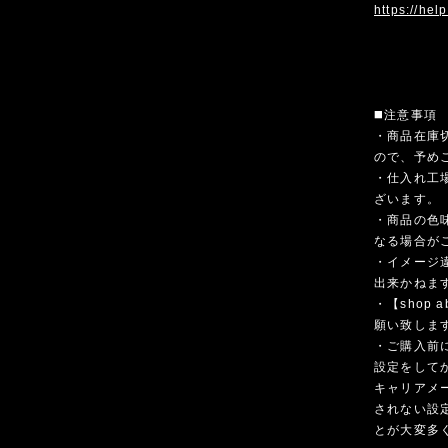
https://hel
◼️注意事項
・商品在庫
ので、予め
・仕入れ工
ざいます。
・商品の色
なる場合が
・イメージ
出来かねま
・【shop
願い致しま
・ご購入前
設定をして
キャリアメ
されない設
とが大変多