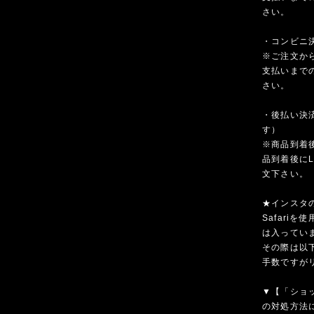
さい。
・コンビニ決済
※ご注文か
支払いまで
さい。
・後払い決済
す）
※商品到着
品到着後にL
文下さい。
★インスタ
Safari
は入ってい
その際は以
手数ですが
▼【「ショ
の対処方法