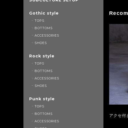
Recom
Gothic style
TOPS
BOTTOMS
ACCESSORIES
SHOES
Rock style
TOPS
BOTTOMS
ACCESSORIES
SHOES
Punk style
TOPS
BOTTOMS
アクセ付き
ACCESSORIES