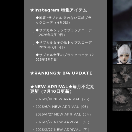
★Instagram 特集アイテム
◆地雷×サブカル 迷わない完成ブラ
ックコーデ（4月3日）
◆サブカルシャツでブラックコーデ
（2026年3月19日）
◆サブカル女子の黒トップスコーデ
（2026年3月13日）
◆サブカル女子のブラックコーデ（2
026年3月11日）
★RANKING★ 8/4 UPDATE
★NEW ARRIVAL★毎月不定期
更新（7月10日更新）
2026/7/10 NEW ARRIVAL（75）
2026/6/4 NEW ARRIVAL（96）
2026/4/27 NEW ARRIVAL（54）
2026/3/27 NEW ARRIVAL（51）
2026/2/27 NEW ARRIVAL（71）