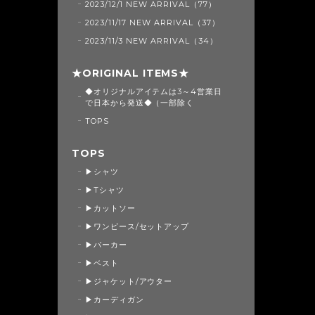
2023/12/1 NEW ARRIVAL（77）
2023/11/17 NEW ARRIVAL（37）
2023/11/3 NEW ARRIVAL（34）
★ORIGINAL ITEMS★
◆オリジナルアイテムは3～4営業日
で日本から発送◆（一部除く
TOPS
TOPS
▶シャツ
▶Tシャツ
▶カットソー
▶ワンピース/セットアップ
▶パーカー
▶ベスト
▶ジャケット/アウター
▶カーディガン