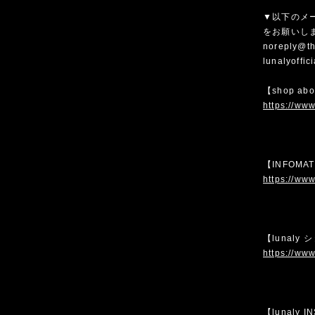
▼以下のメ
をお願いし
noreply@th
lunalyoffi
【shop ab
https://www
【INFOMA
https://www
【lunaly
https://www
【lunaly 