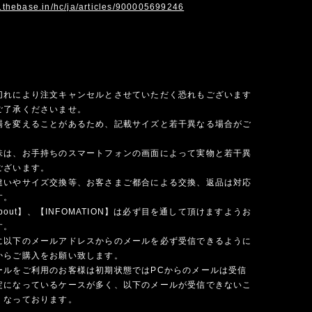
p.thebase.in/hc/ja/articles/900005699246
切れにより注文キャンセルとさせていただく恐れもございます
ご了承くださいませ。
場を変えることがあるため、記載サイズと若干異なる場合がご
味は、お手持ちのスマートフォンの画面によって実物と若干異
ございます。
違いやサイズ交換等、お客さまご都合による交換、返品は対応
す。
 about】、【INFOMATION】は必ず目を通して頂けますようお
す。
に以下のメールアドレスからのメールを必ず受信できるように
からご購入をお願い致します。
ールをご利用のお客様は初期状態ではPCからのメールは受信
定になっているケースが多く、以下のメールが受信できないこ
くなっております。