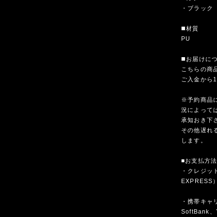
・ブラック
◼️材質
PU
◼️お届けに
こちらの商
ご入金から
※予約商品
況によって
承知おき下
その他遅れ
します。
■お支払方
・クレジットカ
EXPRESS
・携帯キャリア
SoftBank、