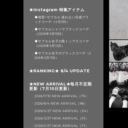
★Instagram 特集アイテム
◆地雷×サブカル 迷わない完成ブラ
ックコーデ（4月3日）
◆サブカルシャツでブラックコーデ
（2026年3月19日）
◆サブカル女子の黒トップスコーデ
（2026年3月13日）
◆サブカル女子のブラックコーデ（2
026年3月11日）
★RANKING★ 8/4 UPDATE
★NEW ARRIVAL★毎月不定期
更新（7月10日更新）
2026/7/10 NEW ARRIVAL（75）
2026/6/4 NEW ARRIVAL（96）
2026/4/27 NEW ARRIVAL（54）
2026/3/27 NEW ARRIVAL（51）
2026/2/27 NEW ARRIVAL（71）