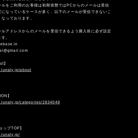
ールをご利用のお客様は初期状態ではPCからのメールは受信
定になっているケースが多く、以下のメールが受信できないこ
くなっております。
ールアドレスからのメールを受信できるよう購入前に必ず設定
ます。
ebase.in
cial@gmail.com
out】
.lunaly.jp/about
TION】
.lunaly.jp/categories/2834049
 ショップTOP】
.lunaly.jp/