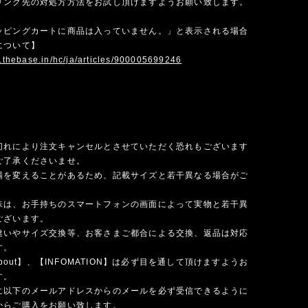
リンク先の対処方方法をお試し頂けますようお願い致します。
ッピングカートに商品は入っていません。」と表示される場合
について】
p.thebase.in/hc/ja/articles/900005699246
切れにより注文キャンセルとさせていただく恐れもございます
ご了承くださいませ。
場を変えることがあるため、記載サイズと若干異なる場合がご
味は、お手持ちのスマートフォンの画面によって実物と若干異
ございます。
違いやサイズ交換等、お客さまご都合による交換、返品は対応
す。
 about】、【INFOMATION】は必ず目を通して頂けますようお
す。
に以下のメールアドレスからのメールを必ず受信できるように
からご購入をお願い致します。