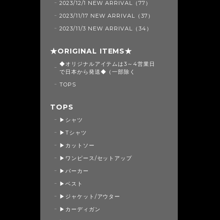
2023/12/1 NEW ARRIVAL（77）
2023/11/17 NEW ARRIVAL（37）
2023/11/3 NEW ARRIVAL（34）
★ORIGINAL ITEMS★
◆オリジナルアイテムは3～4営業日
で日本から発送◆（一部除く
TOPS
TOPS
▶シャツ
▶Tシャツ
▶カットソー
▶ワンピース/セットアップ
▶パーカー
▶ベスト
▶ジャケット/アウター
▶カーディガン