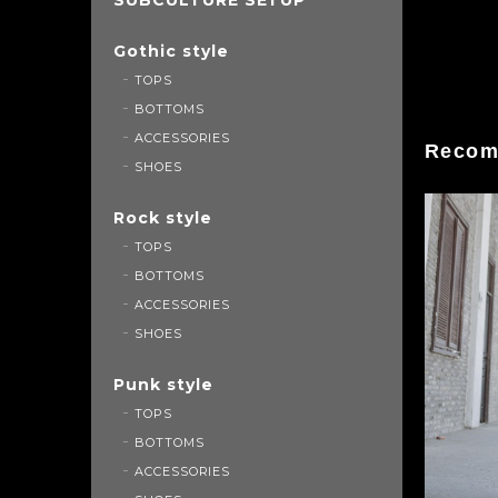
Gothic style
TOPS
BOTTOMS
ACCESSORIES
Recom
SHOES
Rock style
TOPS
BOTTOMS
ACCESSORIES
SHOES
Punk style
TOPS
BOTTOMS
ACCESSORIES