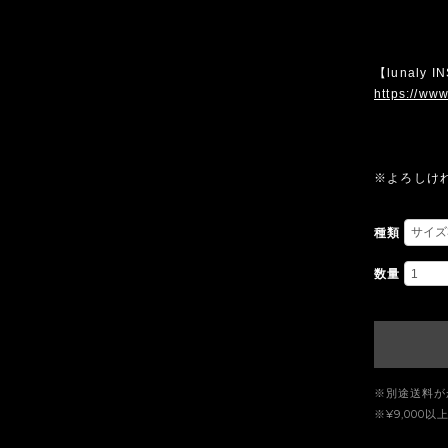
【lunaly 
https://www
※よろしけ
種類
数量
※別途送料が
※¥9,00