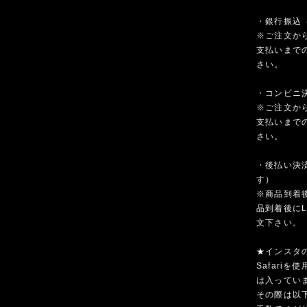
・銀行振込
※ご注文か
支払いまで
さい。
・コンビニ決済
※ご注文か
支払いまで
さい。
・後払い決済
す）
※商品到着
品到着後にL
文下さい。
★インスタ
Safari
は入ってい
その際は以