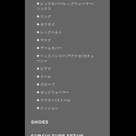
▶レッグカバー/レッグウォーマー/
ソックス
▶リング
▶ネクタイ
▶レッグベルト
▶マスク
▶アームカバー
▶ヘッドバンド/ヘアアクセ/カチュ
ーシャ
▶ピアス
▶ドール
▶グローブ
▶ネックウォーマー
▶マフラー/ストール
▶クッション
SHOES
SUBCULTURE SETUP