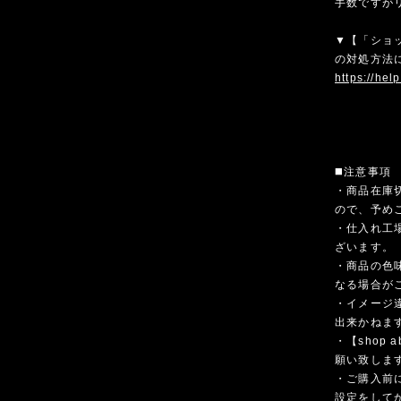
手数ですが
▼【「ショ
の対処方法
https://hel
◼️注意事項
・商品在庫
ので、予め
・仕入れ工
ざいます。
・商品の色
なる場合が
・イメージ
出来かねま
・【shop
願い致しま
・ご購入前
設定をして