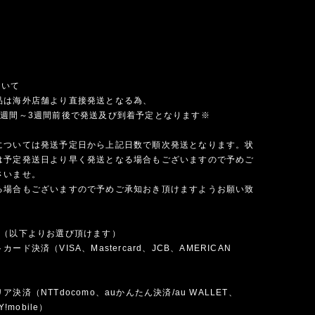
ついて
品は海外店舗より直接発送となる為、
1週間～3週間前後で発送及び到着予定となります※
については発送予定日から上記日数で順次発送となります。状
は予定発送日より早く発送となる場合もございますので予めご
さいませ。
る場合もございますので予めご承知おき頂けますようお願い致
法（以下よりお選び頂けます）
ード決済（VISA、Mastercard、JCB、AMERICAN
）
決済（NTTdocomo、auかんたん決済/au WALLET、
Y!mobile）