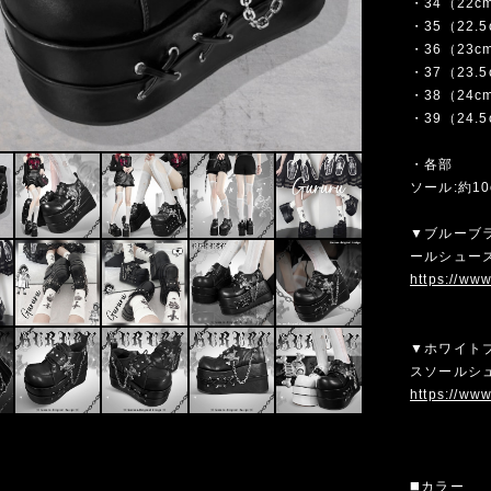
・34（22c
・35（22.
・36（23c
・37（23.
・38（24c
・39（24.
・各部
ソール:約10
▼ブルーブ
ールシューズ
https://ww
▼ホワイト
スソールシュ
https://ww
◼️カラー