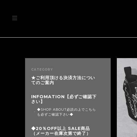
CATEGORY
★ご利用頂ける決済方法につい
てのご案内
INFOMATION【必ずご確認下
さい】
◆SHOP ABOUT必読の上でこちら
も必ずご確認下さい◆
◆20％OFF以上 SALE商品
（メーカー在庫次第で終了）