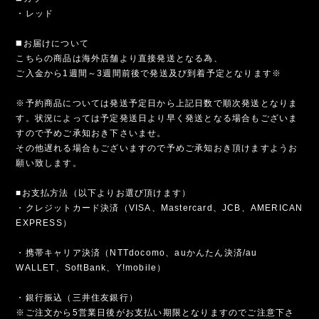
・レッド
◼️お届けについて
こちらの商品は海外店舗より直接発送となる為、
ご入金から1週間～3週間前後で発送及び到着予定となります※
※予約商品については発送予定日から上記日数で順次発送となりま
す。状況によっては予定発送日より早く発送となる場合もございま
すので予めご承知おき下さいませ。
その他遅れる場合もございますので予めご承知おき頂けますようお
願い致します。
■お支払方法（以下よりお選び頂けます）
・クレジットカード決済（VISA、Mastercard、JCB、AMERICAN
EXPRESS）
・携帯キャリア決済（NTTdocomo、auかんたん決済/au
WALLET、SoftBank、Y!mobile）
・銀行振込（三井住友銀行）
※ご注文から5営業日後がお支払い期限となりますのでご注意下さ