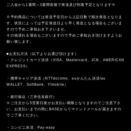
ご入金から1週間～3週間前後で発送及び到着予定となります※
※予約商品については発送予定日から上記日数で順次発送となりま
す。状況によっては予定発送日より早く発送となる場合もございま
すので予めご承知おき下さいませ。
その他遅れる場合もございますので予めご承知おき頂けますようお
願い致します。
■お支払方法（以下よりお選び頂けます）
・クレジットカード決済（VISA、Mastercard、JCB、AMERICAN
EXPRESS）
・携帯キャリア決済（NTTdocomo、auかんたん決済/au
WALLET、SoftBank、Y!mobile）
・銀行振込（三井住友銀行）
※ご注文から5営業日後がお支払い期限となりますのでご注意下さ
い。お支払いまでの間にBASEからリマインドメールが届きますの
でご了承ください。
・コンビニ決済、Pay-easy