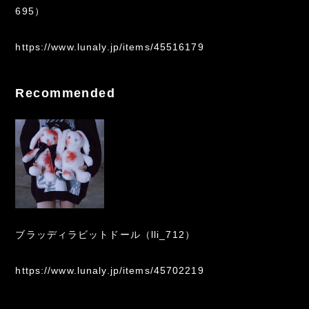
695）
https://www.lunaly.jp/items/45516179
Recommended
ブラッディラビットドール（lli_712）
https://www.lunaly.jp/items/45702219