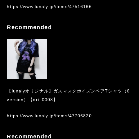
https://www.lunaly.jp/items/47516166
Recommended
【lunalyオリジナル】ガスマスクポイズンベアTシャツ（6
version）【ori_0008】
https://www.lunaly.jp/items/47706820
Recommended