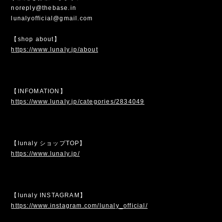
noreply@thebase.in
lunalyofficial@gmail.com
【shop about】
https://www.lunaly.jp/about
【INFOMATION】
https://www.lunaly.jp/categories/2834049
【lunaly ショップTOP】
https://www.lunaly.jp/
【lunaly INSTAGRAM】
https://www.instagram.com/lunaly_official/