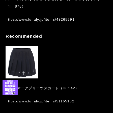
（lli_875）
https://www.lunaly.jp/items/49268691
Recommended
クロスマークプリーツスカート（lli_942）
https://www.lunaly.jp/items/51165132