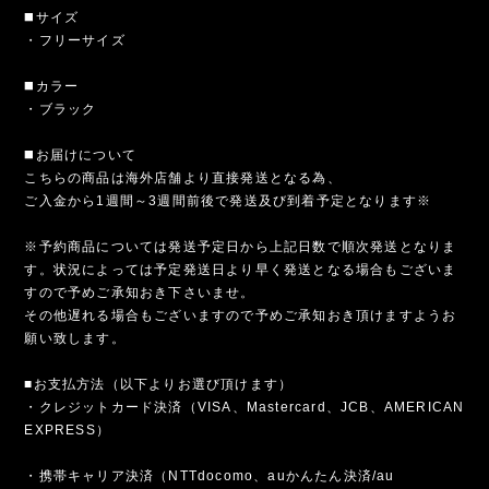
◼️サイズ
・フリーサイズ
◼️カラー
・ブラック
◼️お届けについて
こちらの商品は海外店舗より直接発送となる為、
ご入金から1週間～3週間前後で発送及び到着予定となります※
※予約商品については発送予定日から上記日数で順次発送となりま
す。状況によっては予定発送日より早く発送となる場合もございま
すので予めご承知おき下さいませ。
その他遅れる場合もございますので予めご承知おき頂けますようお
願い致します。
■お支払方法（以下よりお選び頂けます）
・クレジットカード決済（VISA、Mastercard、JCB、AMERICAN
EXPRESS）
・携帯キャリア決済（NTTdocomo、auかんたん決済/au